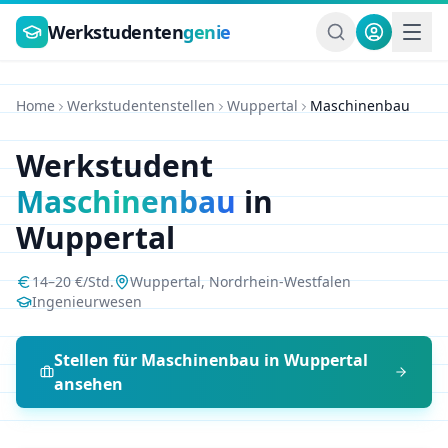
Zum Hauptinhalt springen
Werkstudenten
genie
Home
Werkstudentenstellen
Wuppertal
Maschinenbau
Werkstudent
Maschinenbau
in
Wuppertal
14
–
20
€/Std.
Wuppertal
,
Nordrhein-Westfalen
Ingenieurwesen
Stellen für
Maschinenbau
in
Wuppertal
ansehen