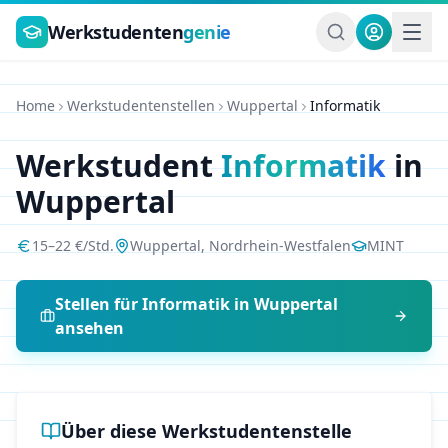
Zum Hauptinhalt springen
Werkstudenten
genie
Home
Werkstudentenstellen
Wuppertal
Informatik
Werkstudent
Informatik
in
Wuppertal
15
–
22
€/Std.
Wuppertal
,
Nordrhein-Westfalen
MINT
Stellen für
Informatik
in
Wuppertal
ansehen
Über diese Werkstudentenstelle