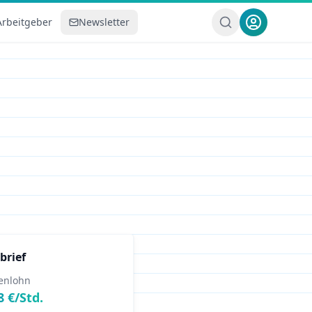
Arbeitgeber
Newsletter
n
brief
enlohn
8
€/Std.