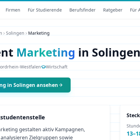
Firmen
Für Studierende
Berufsfinder
Ratgeber
Für 
n
Solingen
Marketing
ent
Marketing
in
Solinge
ordrhein-Westfalen
Wirtschaft
ing
in
Solingen
ansehen
Steck
studentenstelle
Stund
keting gestalten aktiv Kampagnen,
13
–
1
 analysieren Zielgruppen sowie