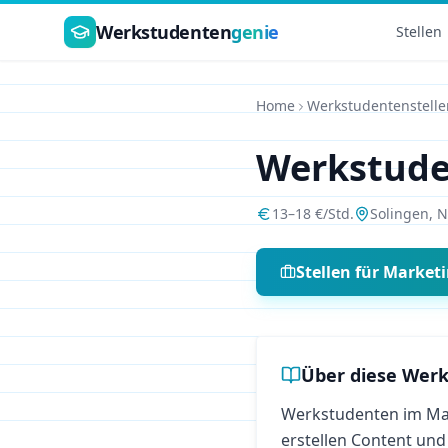
Zum Hauptinhalt springen
Werkstudenten
genie
Stellen
Home
Werkstudentenstelle
Werkstud
13
–
18
€/Std.
Solingen
,
N
Stellen für
Market
Über diese Werk
Werkstudenten im Mar
erstellen Content und