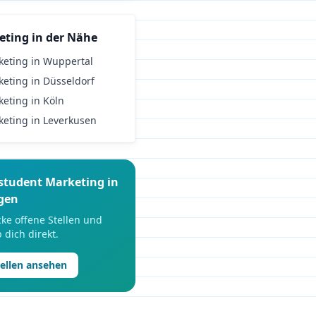
eting
in der Nähe
keting
in
Wuppertal
keting
in
Düsseldorf
keting
in
Köln
keting
in
Leverkusen
student
Marketing
in
gen
ke offene Stellen und
 dich direkt.
tellen ansehen