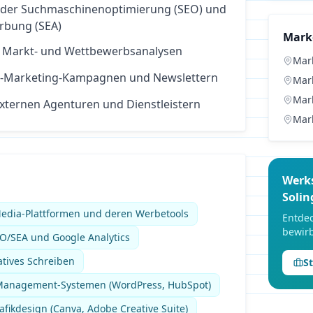
 der Suchmaschinenoptimierung (SEO) und
bung (SEA)
Mark
 Markt- und Wettbewerbsanalysen
Mar
il-Marketing-Kampagnen und Newslettern
Mar
Mar
externen Agenturen und Dienstleistern
Mar
Werk
Solin
Media-Plattformen und deren Werbetools
Entdec
bewirb
O/SEA und Google Analytics
atives Schreiben
S
Management-Systemen (WordPress, HubSpot)
fikdesign (Canva, Adobe Creative Suite)