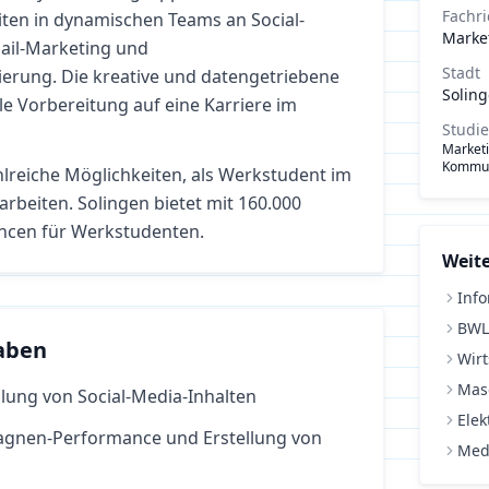
Fachr
iten in dynamischen Teams an Social-
Marke
Mail-Marketing und
Stadt
rung. Die kreative und datengetriebene
Solin
ale Vorbereitung auf eine Karriere im
Studi
Market
Kommun
hlreiche Möglichkeiten, als Werkstudent im
arbeiten.
Solingen bietet mit 160.000
ncen für Werkstudenten.
Weite
Info
BWL
aben
Wirt
Mas
lung von Social-Media-Inhalten
Elek
agnen-Performance und Erstellung von
Med