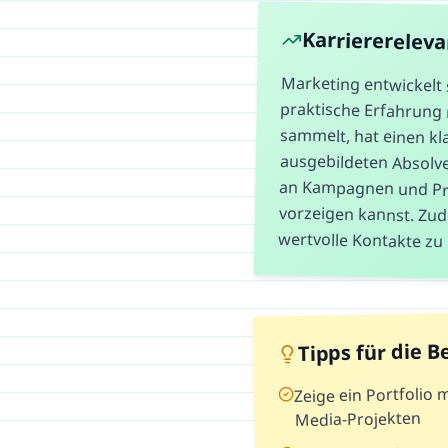
Karriererelev
Marketing entwickelt 
praktische Erfahrun
sammelt, hat einen kl
ausgebildeten Absolven
an Kampagnen und Pr
vorzeigen kannst. Zu
wertvolle Kontakte z
Tipps für die 
Zeige ein Portfolio
Media-Projekten