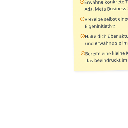
Erwähne konkrete To
Ads, Meta Business 
Betreibe selbst eine
Eigeninitiative
Halte dich über ak
und erwähne sie i
Bereite eine klein
das beeindruckt im