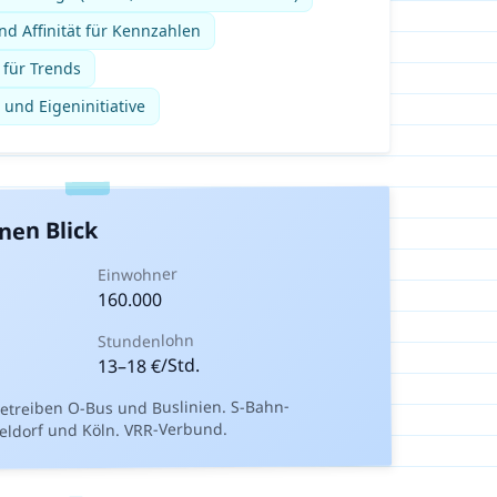
d Affinität für Kennzahlen
 für Trends
 und Eigeninitiative
nen Blick
Einwohner
160.000
Stundenlohn
€/Std.
18
–
13
etreiben O-Bus und Buslinien. S-Bahn-
ldorf und Köln. VRR-Verbund.