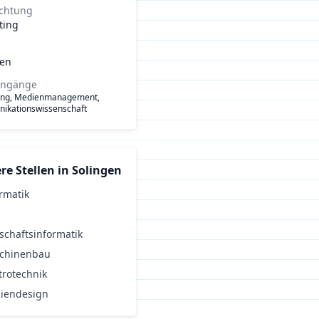
ichtung
ting
gen
engänge
ing, Medienmanagement,
ikationswissenschaft
re Stellen in
Solingen
rmatik
schaftsinformatik
chinenbau
trotechnik
iendesign