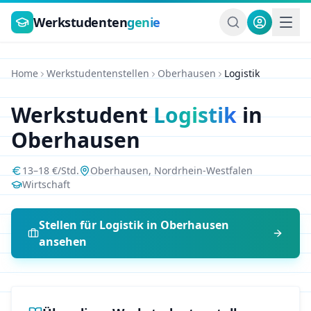
Zum Hauptinhalt springen
Werkstudenten
genie
Home
Werkstudentenstellen
Oberhausen
Logistik
Werkstudent
Logistik
in
Oberhausen
13
–
18
€/Std.
Oberhausen
,
Nordrhein-Westfalen
Wirtschaft
Stellen für
Logistik
in
Oberhausen
ansehen