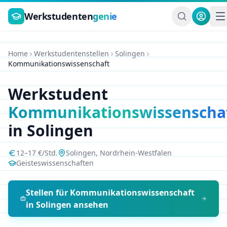
Zum Hauptinhalt springen
Werkstudenten
genie
Home
Werkstudentenstellen
Solingen
Kommunikationswissenschaft
Werkstudent
Kommunikationswissenscha
in
Solingen
12
–
17
€/Std.
Solingen
,
Nordrhein-Westfalen
Geisteswissenschaften
Stellen für
Kommunikationswissenschaft
in
Solingen
ansehen