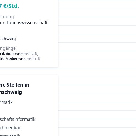
7
€/Std.
ichtung
nikationswissenschaft
schweig
engänge
ikationswissenschaft,
stik, Medienwissenschaft
re Stellen in
nschweig
rmatik
schaftsinformatik
chinenbau