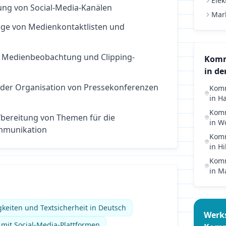
Elek
ung von Social-Media-Kanälen
Mar
lege von Medienkontaktlisten und
 Medienbeobachtung und Clipping-
Komm
in de
 der Organisation von Pressekonferenzen
Komm
in
H
Komm
bereitung von Themen für die
in
Wo
munikation
Komm
in
Hi
Komm
in
M
gkeiten und Textsicherheit in Deutsch
Werk
it Social-Media-Plattformen