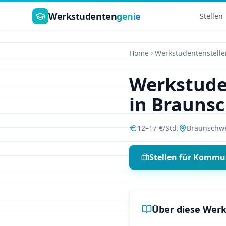
Zum Hauptinhalt springen
Werkstudenten
genie
Stellen
Home
Werkstudentenstelle
Werkstud
in
Brauns
12
–
17
€/Std.
Braunschw
Stellen für
Kommun
Über diese Werk