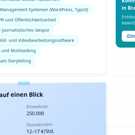
Komm
in
Br
t-Management-Systemen (WordPress, Typo3)
Entdec
R und Öffentlichkeitsarbeit
bewirb
journalistisches Gespür
S
ild- und Videobearbeitungssoftware
 und Multitasking
 am Storytelling
auf einen Blick
Einwohner
250.000
Stundenlohn
€/Std.
17
–
12