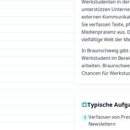
Werkstudenten in de
unterstützen Unterne
externen Kommunikati
Sie verfassen Texte, 
Medienpräsenz aus. Di
vielfältige Welt der
In
Braunschweig
gibt 
Werkstudent im Bere
arbeiten.
Braunschweig
Chancen für Werkstu
Typische Aufg
Verfassen von Pre
1
Newslettern