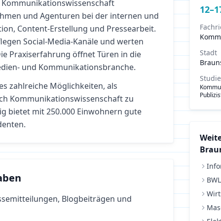
r Kommunikationswissenschaft
12
–
1
hmen und Agenturen bei der internen und
Fachr
on, Content-Erstellung und Pressearbeit.
Kommu
pflegen Social-Media-Kanäle und werten
Stadt
e Praxiserfahrung öffnet Türen in die
Braun
 Medien- und Kommunikationsbranche.
Studi
es zahlreiche Möglichkeiten, als
Kommun
Publizi
ich
Kommunikationswissenschaft
zu
 bietet mit 250.000 Einwohnern gute
denten.
Weite
Brau
Info
aben
BWL
Wirt
ssemitteilungen, Blogbeiträgen und
Mas