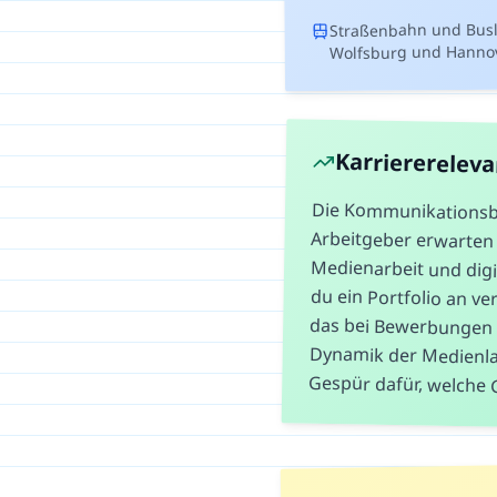
Straßenbahn und Busli
Wolfsburg und Hannove
Karriererelev
Die Kommunikationsbra
Arbeitgeber erwarten 
Medienarbeit und digital
du ein Portfolio an verö
das bei Bewerbungen en
Dynamik der Medienlan
Gespür dafür, welche