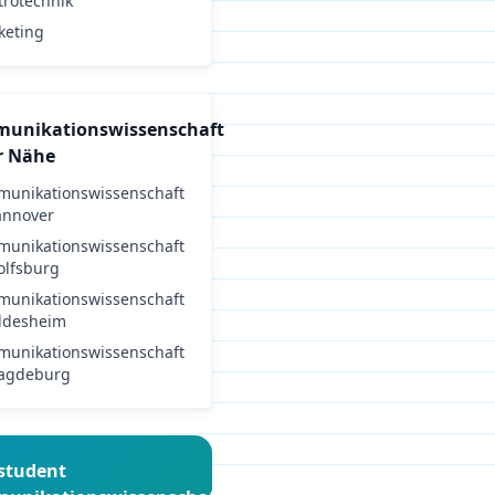
trotechnik
keting
unikationswissenschaft
r Nähe
unikationswissenschaft
annover
unikationswissenschaft
lfsburg
unikationswissenschaft
ldesheim
unikationswissenschaft
agdeburg
student