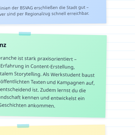
nien der BSVAG erschließen die Stadt gut –
r sind per Regionalzug schnell erreichbar.
anz
nche ist stark praxisorientiert –
Erfahrung in Content-Erstellung,
em Storytelling. Als Werkstudent baust
ffentlichten Texten und Kampagnen auf,
tscheidend ist. Zudem lernst du die
dschaft kennen und entwickelst ein
 Geschichten ankommen.