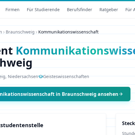
Firmen
Für Studierende
Berufsfinder
Ratgeber
Für 
n
Braunschweig
Kommunikationswissenschaft
ent
Kommunikationswiss
chweig
eig
,
Niedersachsen
Geisteswissenschaften
ikationswissenschaft
in
Braunschweig
ansehen
Steck
studentenstelle
Stund