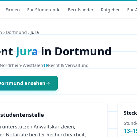
Firmen
Für Studierende
Berufsfinder
Ratgeber
Für 
n
Dortmund
Jura
ent
Jura
in
Dortmund
Nordrhein-Westfalen
Recht & Verwaltung
Dortmund
ansehen
Steck
studentenstelle
Stund
 unterstützen Anwaltskanzleien,
13
–
1
r Notariate bei der Recherchearbeit,