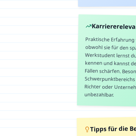
Karriererelev
Praktische Erfahrung 
obwohl sie für den spät
Werkstudent lernst d
kennen und kannst de
Fällen schärfen
Schwerpunktbereichs 
Richter oder Unter
unbezahlbar.
Tipps für die 