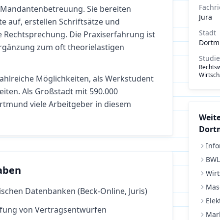
Fachr
Mandantenbetreuung. Sie bereiten
Jura
te auf, erstellen Schriftsätze und
Stadt
e Rechtsprechung. Die Praxiserfahrung ist
Dort
rgänzung zum oft theorielastigen
Studi
Rechtsw
Wirtsch
zahlreiche Möglichkeiten, als Werkstudent
eiten.
Als Großstadt mit 590.000
rtmund viele Arbeitgeber in diesem
Weite
Dort
Info
BWL
aben
Wirt
Mas
tischen Datenbanken (Beck-Online, Juris)
Elek
üfung von Vertragsentwürfen
Mar