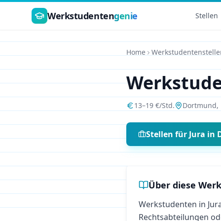
Zum Hauptinhalt springen
Werkstudenten
genie
Stellen
Home
Werkstudentenstelle
Werkstud
13
–
19
€/Std.
Dortmund
,
Stellen für
Jura
in
Über diese Werk
Werkstudenten in Jura
Rechtsabteilungen ode