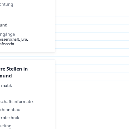
ichtung
mund
engänge
issenschaft, Jura,
aftsrecht
re Stellen in
mund
rmatik
schaftsinformatik
chinenbau
trotechnik
keting