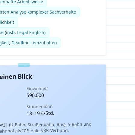
senhafte Arbeitsweise
ierten Analyse komplexer Sachverhalte
lichkeit
e (insb. Legal English)
gkeit, Deadlines einzuhalten
einen Blick
Einwohner
590.000
Stundenlohn
€/Std.
19
–
13
W21 (U-Bahn, Straßenbahn, Bus), S-Bahn und
hnhof als ICE-Halt. VRR-Verbund.