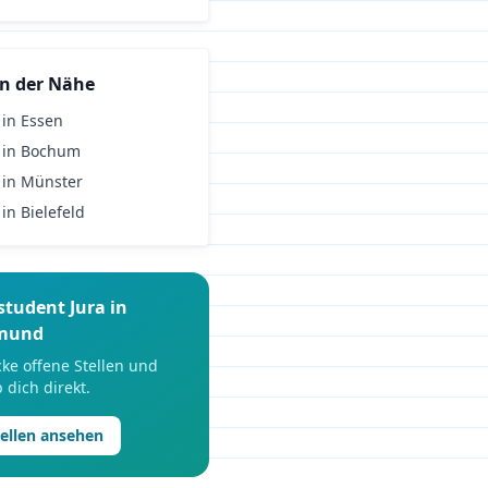
n der Nähe
in
Essen
in
Bochum
in
Münster
in
Bielefeld
student
Jura
in
mund
ke offene Stellen und
 dich direkt.
tellen ansehen