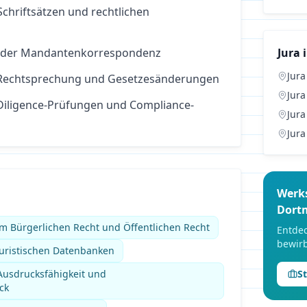
chriftsätzen und rechtlichen
i der Mandantenkorrespondenz
Jura
i
Jura
 Rechtsprechung und Gesetzesänderungen
Jura
-Diligence-Prüfungen und Compliance-
Jura
Jura
Werk
Dort
im Bürgerlichen Recht und Öffentlichen Recht
Entdec
bewirb
uristischen Datenbanken
 Ausdrucksfähigkeit und
S
ck