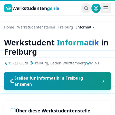
Zum Hauptinhalt springen
Werkstudenten
genie
Home
Werkstudentenstellen
Freiburg
Informatik
Werkstudent
Informatik
in
Freiburg
15
–
22
€/Std.
Freiburg
,
Baden-Württemberg
MINT
Stellen für
Informatik
in
Freiburg
ansehen
Über diese Werkstudentenstelle