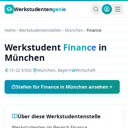
Zum Hauptinhalt springen
Werkstudenten
genie
Home
Werkstudentenstellen
München
Finance
Werkstudent
Finance
in
München
15
–
22
€/Std.
München
,
Bayern
Wirtschaft
Stellen für
Finance
in
München
ansehen
Über diese Werkstudentenstelle
Werkstudenten im Bereich Finance