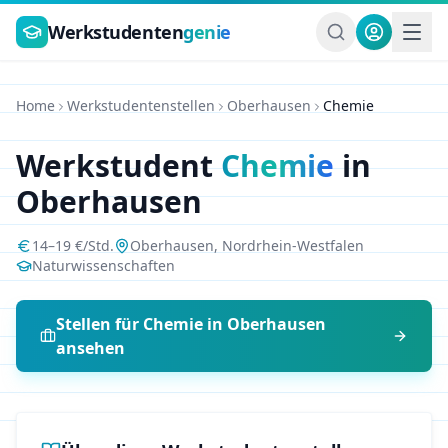
Zum Hauptinhalt springen
Werkstudenten
genie
Home
Werkstudentenstellen
Oberhausen
Chemie
Werkstudent
Chemie
in
Oberhausen
14
–
19
€/Std.
Oberhausen
,
Nordrhein-Westfalen
Naturwissenschaften
Stellen für
Chemie
in
Oberhausen
ansehen