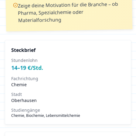
Zeige deine Motivation für die Branche – ob
Pharma, Spezialchemie oder
Materialforschung
Steckbrief
Stundenlohn
14
–
19
€/Std.
Fachrichtung
Chemie
Stadt
Oberhausen
Studiengänge
Chemie, Biochemie, Lebensmittelchemie