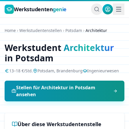
Zum Hauptinhalt springen
Werkstudenten
genie
Home
Werkstudentenstellen
Potsdam
Architektur
Werkstudent
Architektur
in
Potsdam
13
–
18
€/Std.
Potsdam
,
Brandenburg
Ingenieurwesen
Stellen für
Architektur
in
Potsdam
ansehen
Über diese Werkstudentenstelle