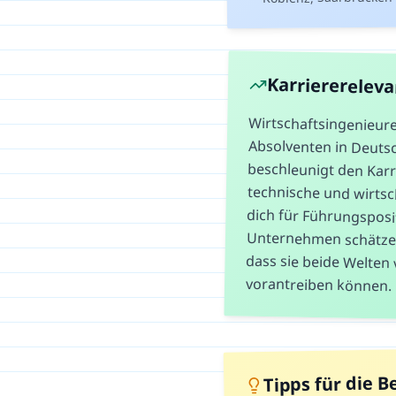
Karriererelev
Wirtschaftsingenieur
Absolventen in Deutsc
beschleunigt den Karri
technische und wirtschaf
dich für Führungspositi
Unternehmen schätzen W
dass sie beide Welten v
vorantreiben können.
Tipps für die 