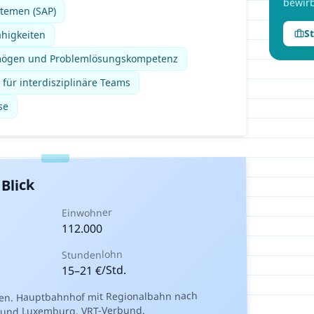
bewirb
temen (SAP)
S
higkeiten
mögen und Problemlösungskompetenz
für interdisziplinäre Teams
se
Blick
Einwohner
112.000
Stundenlohn
€/Std.
21
–
15
ien. Hauptbahnhof mit Regionalbahn nach
 und Luxemburg. VRT-Verbund.