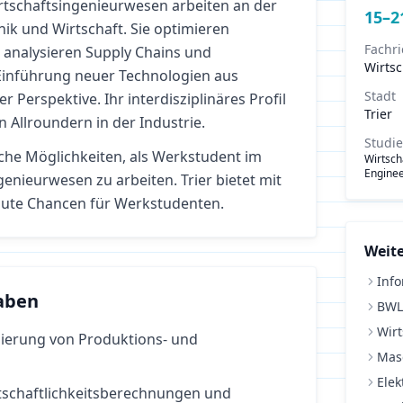
tschaftsingenieurwesen arbeiten an der
15
–
2
nik und Wirtschaft. Sie optimieren
Fachr
 analysieren Supply Chains und
Wirts
 Einführung neuer Technologien aus
Stadt
r Perspektive. Ihr interdisziplinäres Profil
Trier
n Allroundern in der Industrie.
Studi
iche Möglichkeiten, als Werkstudent im
Wirtsch
Enginee
ngenieurwesen
zu arbeiten.
Trier bietet mit
ute Chancen für Werkstudenten.
Weite
Info
aben
BWL
Wirt
ierung von Produktions- und
Mas
Elek
rtschaftlichkeitsberechnungen und