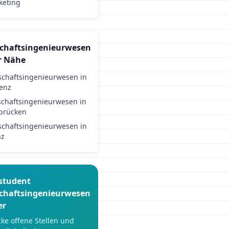
keting
schaftsingenieurwesen
r Nähe
schaftsingenieurwesen
in
enz
schaftsingenieurwesen
in
brücken
schaftsingenieurwesen
in
nz
student
schaftsingenieurwesen
er
ke offene Stellen und