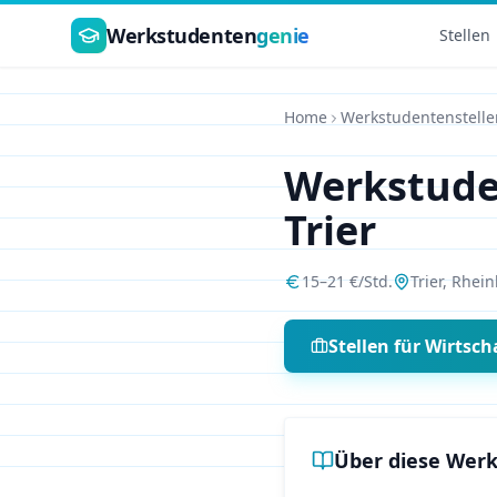
Zum Hauptinhalt springen
Werkstudenten
genie
Stellen
Home
Werkstudentenstelle
Werkstud
Trier
15
–
21
€/Std.
Trier
,
Rhein
Stellen für
Wirtsch
Über diese Werk