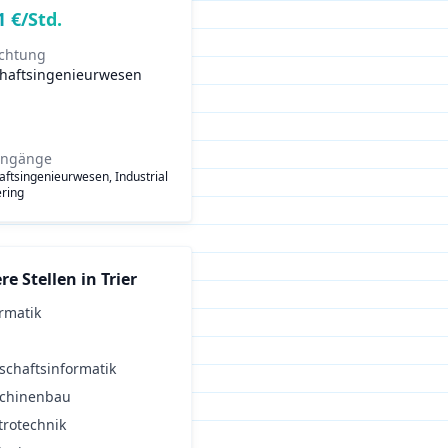
1
€/Std.
ichtung
chaftsingenieurwesen
engänge
aftsingenieurwesen, Industrial
ring
re Stellen in
Trier
rmatik
schaftsinformatik
chinenbau
trotechnik