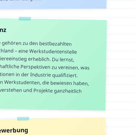
anz
e gehören zu den bestbezahlten
hland – eine Werkstudentenstelle
ereeinstieg erheblich. Du lernst,
tliche Perspektiven zu vereinen, was
onen in der Industrie qualifiziert.
erkstudenten, die bewiesen haben,
erstehen und Projekte ganzheitlich
Bewerbung