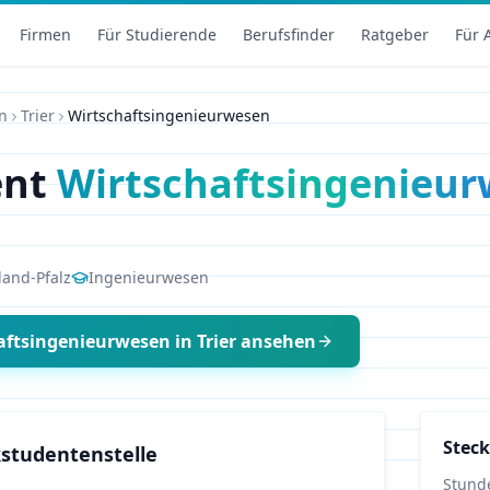
Firmen
Für Studierende
Berufsfinder
Ratgeber
Für 
n
Trier
Wirtschaftsingenieurwesen
ent
Wirtschaftsingenieu
land-Pfalz
Ingenieurwesen
aftsingenieurwesen
in
Trier
ansehen
Steck
studentenstelle
Stund