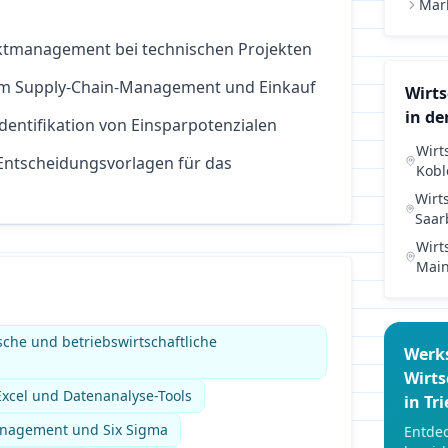
Mar
ektmanagement bei technischen Projekten
im Supply-Chain-Management und Einkauf
Wirt
in de
dentifikation von Einsparpotenzialen
Wirt
Entscheidungsvorlagen für das
Kobl
Wirt
Saar
Wirt
Mai
sche und betriebswirtschaftliche
Werk
Wirt
xcel und Datenanalyse-Tools
in
Tri
anagement und Six Sigma
Entdec