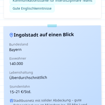
Kommunikationsstärke für interdisziplinäre Teams
Gute Englischkenntnisse
auf einen Blick
Ingolstadt
Bundesland
Bayern
Einwohner
140.000
Lebenshaltung
Überdurchschnittlich
Stundenlohn
€/Std.
21
–
15
Stadtbusnetz mit solider Abdeckung – gute
Bahnanbindung an München (ca. 50 Min.) und