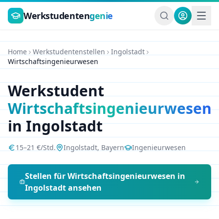
Zum Hauptinhalt springen
Werkstudenten
genie
Home
Werkstudentenstellen
Ingolstadt
Wirtschaftsingenieurwesen
Werkstudent
Wirtschaftsingenieurwesen
in
Ingolstadt
15
–
21
€/Std.
Ingolstadt
,
Bayern
Ingenieurwesen
Stellen für
Wirtschaftsingenieurwesen
in
Ingolstadt
ansehen