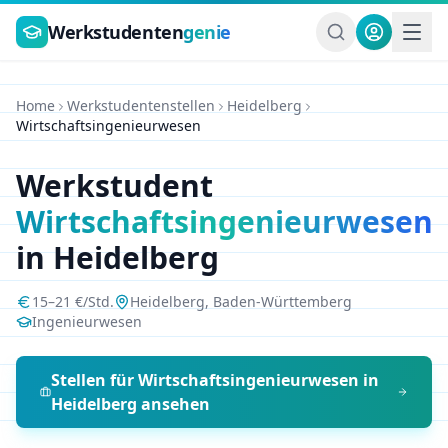
Zum Hauptinhalt springen
Werkstudenten
genie
Home
Werkstudentenstellen
Heidelberg
Wirtschaftsingenieurwesen
Werkstudent
Wirtschaftsingenieurwesen
in
Heidelberg
15
–
21
€/Std.
Heidelberg
,
Baden-Württemberg
Ingenieurwesen
Stellen für
Wirtschaftsingenieurwesen
in
Heidelberg
ansehen