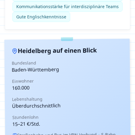
Kommunikationsstärke für interdisziplinäre Teams
Gute Englischkenntnisse
auf einen Blick
Heidelberg
Bundesland
Baden-Württemberg
Einwohner
160.000
Lebenshaltung
Überdurchschnittlich
Stundenlohn
€/Std.
21
–
15
Straßenbahn und Bus im VRN-Verbund – S-Bahn