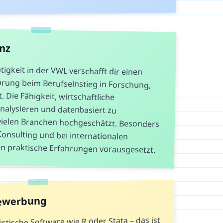
anz
igkeit in der VWL verschafft dir einen
ung beim Berufseinstieg in Forschung,
elt. Die Fähigkeit, wirtschaftliche
analysieren und datenbasiert zu
vielen Branchen hochgeschätzt. Besonders
 Consulting und bei internationalen
n praktische Erfahrungen vorausgesetzt.
Bewerbung
istische Software wie R oder Stata – das ist