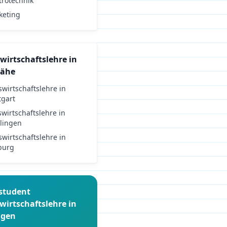
trotechnik
keting
wirtschaftslehre
in
Nähe
swirtschaftslehre
in
tgart
swirtschaftslehre
in
lingen
swirtschaftslehre
in
burg
student
wirtschaftslehre
in
ngen