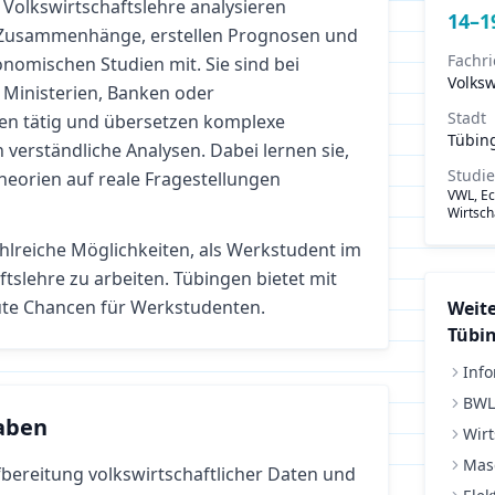
Volkswirtschaftslehre analysieren
14
–
1
e Zusammenhänge, erstellen Prognosen und
Fachr
nomischen Studien mit. Sie sind bei
Volksw
 Ministerien, Banken oder
Stadt
n tätig und übersetzen komplexe
Tübin
verständliche Analysen. Dabei lernen sie,
Studi
Theorien auf reale Fragestellungen
VWL, E
Wirtsch
ahlreiche Möglichkeiten, als Werkstudent im
ftslehre
zu arbeiten.
Tübingen bietet mit
te Chancen für Werkstudenten.
Weite
Tübi
Info
BWL
aben
Wirt
Mas
bereitung volkswirtschaftlicher Daten und