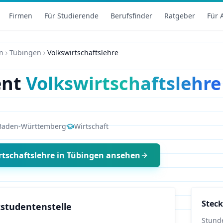
Firmen
Für Studierende
Berufsfinder
Ratgeber
Für 
n
Tübingen
Volkswirtschaftslehre
ent
Volkswirtschaftslehre
Baden-Württemberg
Wirtschaft
rtschaftslehre
in
Tübingen
ansehen
Steck
studentenstelle
Stund