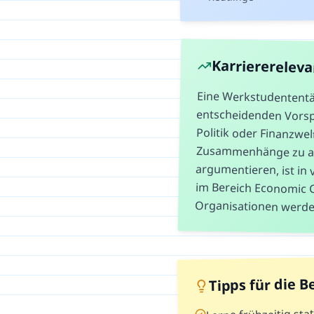
Karriererelev
Eine Werkstudententät
entscheidenden Vorspr
Politik oder Finanzw
Zusammenhänge zu 
argumentieren, ist in 
im Bereich Economic
Organisationen werde
Tipps für die 
Lerne frühzeitig stat