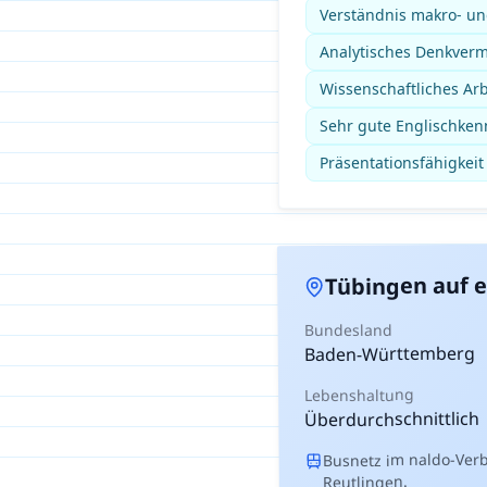
Verständnis makro- u
Analytisches Denkverm
Wissenschaftliches Ar
Sehr gute Englischkenn
Präsentationsfähigkei
auf e
Tübingen
Bundesland
Baden-Württemberg
Lebenshaltung
Überdurchschnittlich
Busnetz im naldo-Ver
Reutlingen.