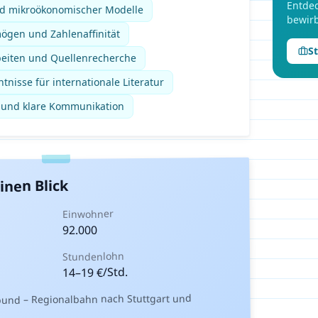
Entdec
nd mikroökonomischer Modelle
bewirb
ögen und Zahlenaffinität
S
beiten und Quellenrecherche
tnisse für internationale Literatur
t und klare Kommunikation
inen Blick
Einwohner
92.000
Stundenlohn
€/Std.
19
–
14
bund – Regionalbahn nach Stuttgart und