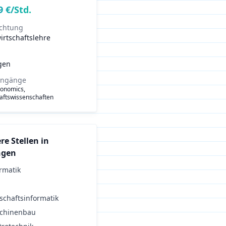
9
€/Std.
ichtung
irtschaftslehre
gen
engänge
conomics,
aftswissenschaften
re Stellen in
ngen
rmatik
schaftsinformatik
chinenbau