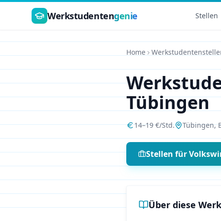
Zum Hauptinhalt springen
Werkstudenten
genie
Stellen
Home
Werkstudentenstelle
Werkstud
Tübingen
14
–
19
€/Std.
Tübingen
,
Stellen für
Volkswi
Über diese Werk