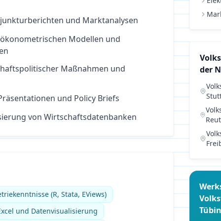
Elek
Mar
njunkturberichten und Marktanalysen
i ökonometrischen Modellen und
sen
Volks
chaftspolitischer Maßnahmen und
der 
Volk
Stut
räsentationen und Policy Briefs
Volk
isierung von Wirtschaftsdatenbanken
Reut
Volk
Frei
Werk
triekenntnisse (R, Stata, EViews)
Volks
Tübi
xcel und Datenvisualisierung