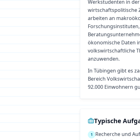
Werkstudenten in der 
wirtschaftspolitisch
arbeiten an makroöko
Forschungsinstituten,
Beratungsunternehme
ökonomische Daten in 
volkswirtschaftliche 
anzuwenden.
In
Tübingen
gibt es z
Bereich
Volkswirtscha
92.000 Einwohnern gu
Typische Aufg
Recherche und Auf
1