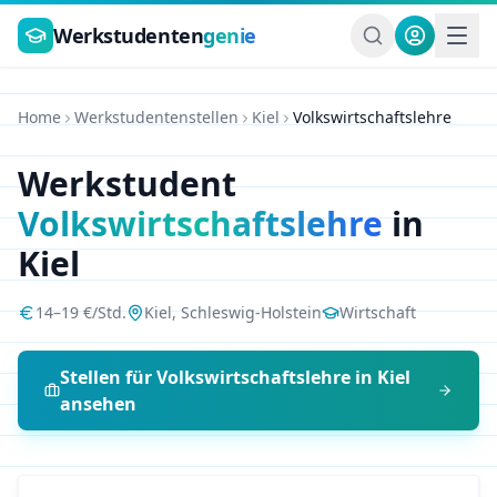
Zum Hauptinhalt springen
Werkstudenten
genie
Home
Werkstudentenstellen
Kiel
Volkswirtschaftslehre
Werkstudent
Volkswirtschaftslehre
in
Kiel
14
–
19
€/Std.
Kiel
,
Schleswig-Holstein
Wirtschaft
Stellen für
Volkswirtschaftslehre
in
Kiel
ansehen