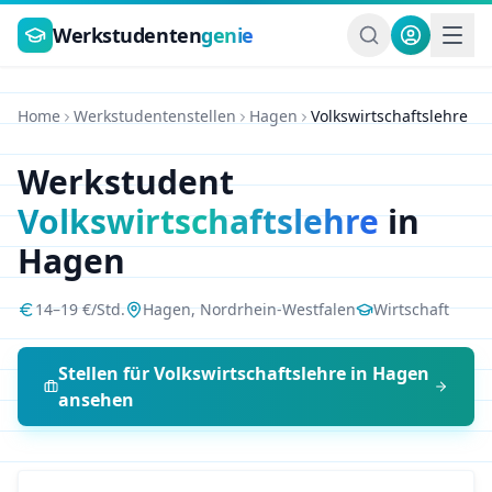
Zum Hauptinhalt springen
Werkstudenten
genie
Home
Werkstudentenstellen
Hagen
Volkswirtschaftslehre
Werkstudent
Volkswirtschaftslehre
in
Hagen
14
–
19
€/Std.
Hagen
,
Nordrhein-Westfalen
Wirtschaft
Stellen für
Volkswirtschaftslehre
in
Hagen
ansehen