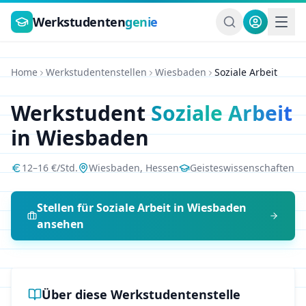
Zum Hauptinhalt springen
Werkstudenten
genie
Home
Werkstudentenstellen
Wiesbaden
Soziale Arbeit
Werkstudent
Soziale Arbeit
in
Wiesbaden
12
–
16
€/Std.
Wiesbaden
,
Hessen
Geisteswissenschaften
Stellen für
Soziale Arbeit
in
Wiesbaden
ansehen
Über diese Werkstudentenstelle