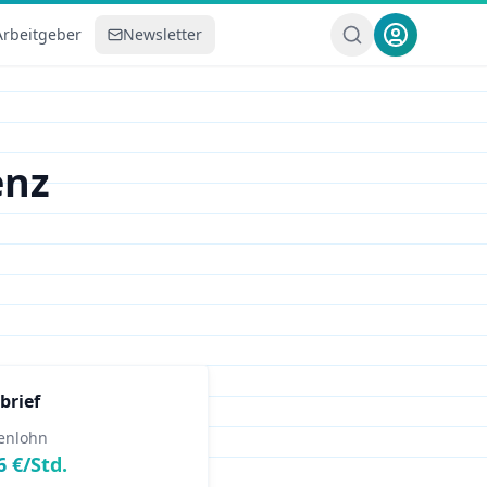
Arbeitgeber
Newsletter
enz
brief
enlohn
6
€/Std.