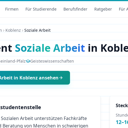
Firmen
Für Studierende
Berufsfinder
Ratgeber
Für 
n
Koblenz
Soziale Arbeit
ent
Soziale Arbeit
in
Kobl
einland-Pfalz
Geisteswissenschaften
Arbeit
in
Koblenz
ansehen
Steck
studentenstelle
Stund
Sozialen Arbeit unterstützen Fachkräfte
12
–
1
d Beratung von Menschen in schwierigen