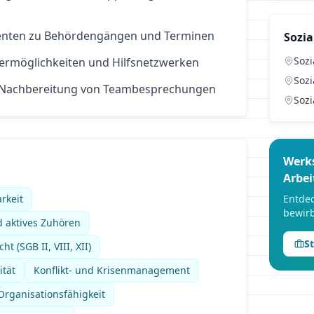
ienten zu Behördengängen und Terminen
Sozia
Sozi
ermöglichkeiten und Hilfsnetzwerken
Sozi
 Nachbereitung von Teambesprechungen
Sozi
Werk
Arbei
rkeit
Entdec
bewirb
 aktives Zuhören
S
t (SGB II, VIII, XII)
ität
Konflikt- und Krisenmanagement
rganisationsfähigkeit