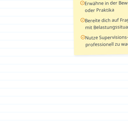
Erwähne in der Be
oder Praktika
Bereite dich auf F
mit Belastungssitua
Nutze Supervisions
professionell zu w