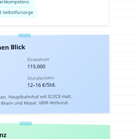
werkkompetenz
d Selbstfürsorge
nen Blick
Einwohner
115.000
Stundenlohn
€/Std.
16
–
12
ien. Hauptbahnhof mit IC/ICE-Halt.
 Rhein und Mosel. VRM-Verbund.
anz