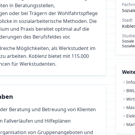
Fachr
ten in Beratungsstellen,
Sozial
gen oder bei Trägern der Wohlfahrtspflege
Stadt
blicke in sozialarbeiterische Methoden. Die
Koble
um und Praxis bereitet optimal auf die
Studi
rderungen des Berufsfeldes vor.
Soziale
Sozialw
lreiche Möglichkeiten, als Werkstudent im
zu arbeiten.
Koblenz bietet mit 115.000
ncen für Werkstudenten.
Weite
Info
BWL
aben
Wirt
Mas
 der Beratung und Betreuung von Klienten
Elek
 Fallverläufen und Hilfeplänen
Mar
 Organisation von Gruppenangeboten und