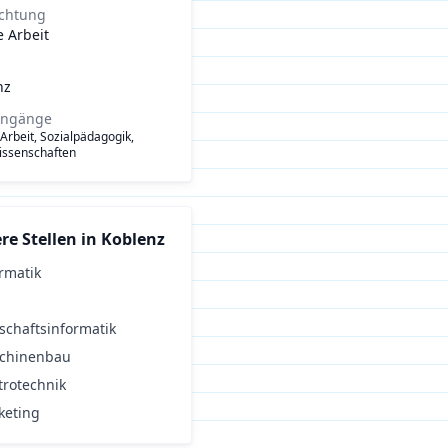
ichtung
e Arbeit
nz
engänge
 Arbeit, Sozialpädagogik,
issenschaften
re Stellen in
Koblenz
rmatik
schaftsinformatik
chinenbau
trotechnik
keting