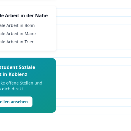
le Arbeit
in der Nähe
ale Arbeit
in
Bonn
ale Arbeit
in
Mainz
ale Arbeit
in
Trier
student
Soziale
t
in
Koblenz
ke offene Stellen und
 dich direkt.
tellen ansehen