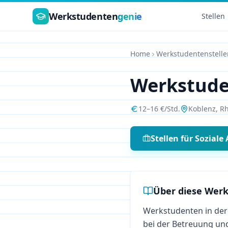
Zum Hauptinhalt springen
Werkstudenten
genie
Stellen
Home
Werkstudentenstelle
Werkstud
12
–
16
€/Std.
Koblenz
,
Rh
Stellen für
Soziale 
Über diese Werk
Werkstudenten in der 
bei der Betreuung un