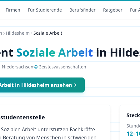
Firmen
Für Studierende
Berufsfinder
Ratgeber
Für 
n
Hildesheim
Soziale Arbeit
ent
Soziale Arbeit
in
Hild
,
Niedersachsen
Geisteswissenschaften
Arbeit
in
Hildesheim
ansehen
Steck
studentenstelle
Stund
Sozialen Arbeit unterstützen Fachkräfte
12
–
1
d Beratung von Menschen in schwierigen