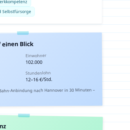
werkkompetenz
d Selbstfürsorge
 einen Blick
Einwohner
102.000
Stundenlohn
€/Std.
16
–
12
-Bahn-Anbindung nach Hannover in 30 Minuten –
anz