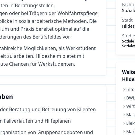
Fachr
ten in Beratungsstellen,
Sozial
gen oder bei Trägern der Wohlfahrtspflege
Stadt
blicke in sozialarbeiterische Methoden. Die
Hilde
um und Praxis bereitet optimal auf die
Studi
rderungen des Berufsfeldes vor.
Soziale
Sozialw
zahlreiche Möglichkeiten, als Werkstudent
eit
zu arbeiten.
Hildesheim bietet mit
ute Chancen für Werkstudenten.
Weite
Hild
Info
aben
BWL
Wirt
 der Beratung und Betreuung von Klienten
Mas
 Fallverläufen und Hilfeplänen
Elek
Mar
 Organisation von Gruppenangeboten und