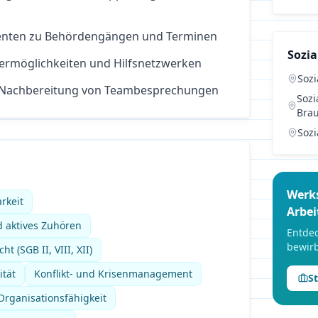
ienten zu Behördengängen und Terminen
Sozia
ermöglichkeiten und Hilfsnetzwerken
Sozi
 Nachbereitung von Teambesprechungen
Sozi
Bra
Sozi
Werk
rkeit
Arbei
 aktives Zuhören
Entdec
bewirb
t (SGB II, VIII, XII)
ität
Konflikt- und Krisenmanagement
S
rganisationsfähigkeit