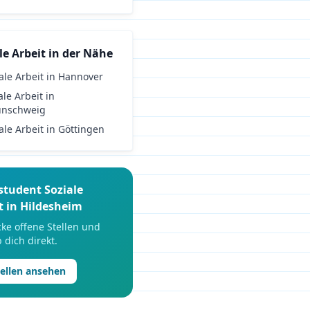
le Arbeit
in der Nähe
ale Arbeit
in
Hannover
ale Arbeit
in
unschweig
ale Arbeit
in
Göttingen
student
Soziale
t
in
Hildesheim
ke offene Stellen und
 dich direkt.
tellen ansehen