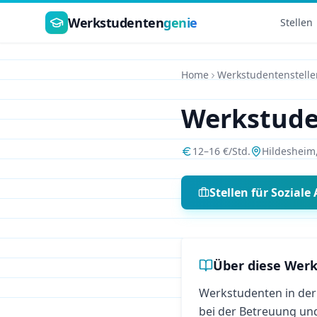
Zum Hauptinhalt springen
Werkstudenten
genie
Stellen
Home
Werkstudentenstelle
Werkstud
12
–
16
€/Std.
Hildesheim
Stellen für
Soziale 
Über diese Werk
Werkstudenten in der 
bei der Betreuung un