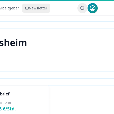
Arbeitgeber
Newsletter
esheim
brief
enlohn
6
€/Std.