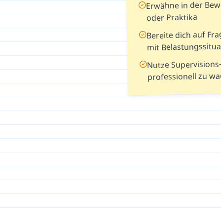
Erwähne in der Be
oder Praktika
Bereite dich auf F
mit Belastungssitua
Nutze Supervisions
professionell zu w