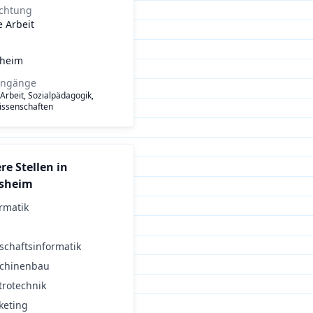
ichtung
e Arbeit
sheim
engänge
 Arbeit, Sozialpädagogik,
issenschaften
re Stellen in
esheim
rmatik
schaftsinformatik
chinenbau
trotechnik
keting