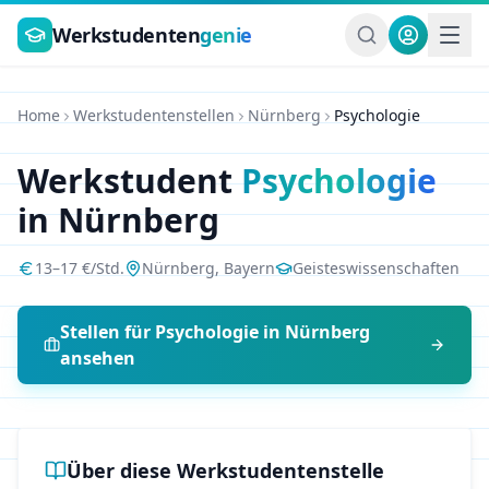
Zum Hauptinhalt springen
Werkstudenten
genie
Home
Werkstudentenstellen
Nürnberg
Psychologie
Werkstudent
Psychologie
in
Nürnberg
13
–
17
€/Std.
Nürnberg
,
Bayern
Geisteswissenschaften
Stellen für
Psychologie
in
Nürnberg
ansehen
Über diese Werkstudentenstelle