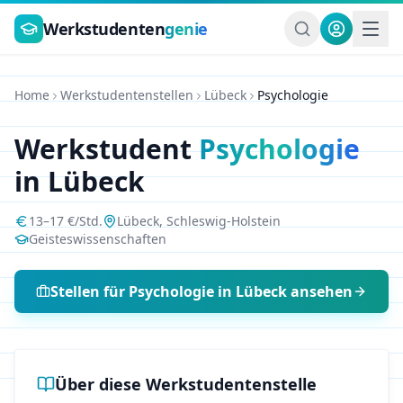
Zum Hauptinhalt springen
Werkstudenten
genie
Home
Werkstudentenstellen
Lübeck
Psychologie
Werkstudent
Psychologie
in
Lübeck
13
–
17
€/Std.
Lübeck
,
Schleswig-Holstein
Geisteswissenschaften
Stellen für
Psychologie
in
Lübeck
ansehen
Über diese Werkstudentenstelle