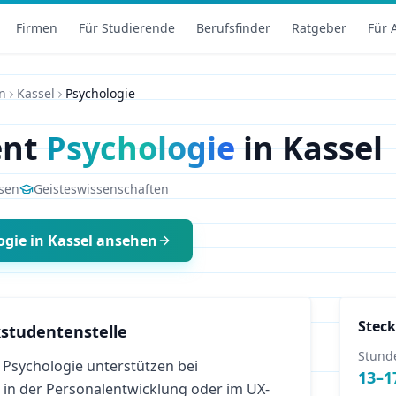
Firmen
Für Studierende
Berufsfinder
Ratgeber
Für 
n
Kassel
Psychologie
ent
Psychologie
in
Kassel
sen
Geisteswissenschaften
ogie
in
Kassel
ansehen
Steck
studentenstelle
Stund
 Psychologie unterstützen bei
13
–
1
 in der Personalentwicklung oder im UX-