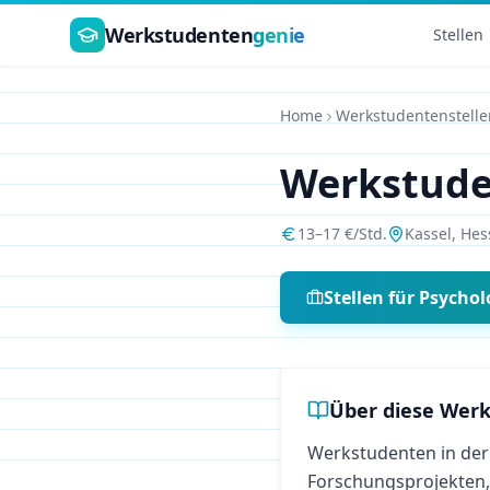
Zum Hauptinhalt springen
Werkstudenten
genie
Stellen
Home
Werkstudentenstelle
Werkstud
13
–
17
€/Std.
Kassel
,
Hes
Stellen für
Psychol
Über diese Werk
Werkstudenten in der
Forschungsprojekten,