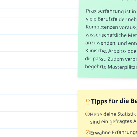
Praxiserfahrung ist i
viele Berufsfelder neb
Kompetenzen voraus
wissenschaftliche 
anzuwenden, und en
Klinische, Arbeits- od
dir passt. Zudem verb
begehrte Masterplätze
Tipps für die 
Hebe deine Statisti
sind ein gefragtes 
Erwähne Erfahrunge