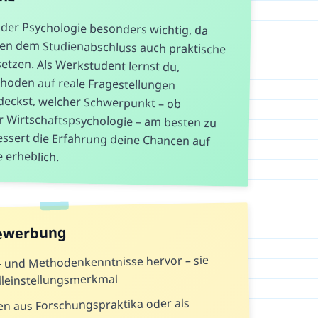
n der Psychologie besonders wichtig, da
en dem Studienabschluss auch praktische
setzen. Als Werkstudent lernst du,
Methoden auf reale Fragestellungen
tdeckst, welcher Schwerpunkt – ob
er Wirtschaftspsychologie – am besten zu
essert die Erfahrung deine Chancen auf
 erheblich.
Bewerbung
k- und Methodenkenntnisse hervor – sie
Alleinstellungsmerkmal
n aus Forschungspraktika oder als