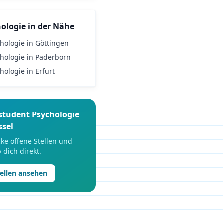
hologie
in der Nähe
hologie
in
Göttingen
hologie
in
Paderborn
hologie
in
Erfurt
student
Psychologie
ssel
ke offene Stellen und
 dich direkt.
tellen ansehen