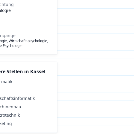
ichtung
ologie
engänge
ogie, Wirtschaftspsychologie,
he Psychologie
re Stellen in
Kassel
rmatik
schaftsinformatik
chinenbau
trotechnik
keting