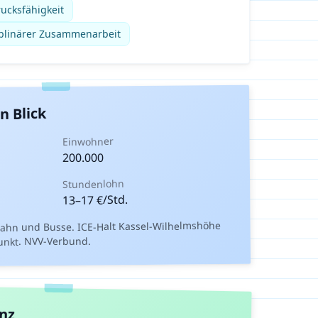
rucksfähigkeit
ziplinärer Zusammenarbeit
n Blick
Einwohner
200.000
Stundenlohn
€/Std.
17
–
13
bahn und Busse. ICE-Halt Kassel-Wilhelmshöhe
unkt. NVV-Verbund.
anz