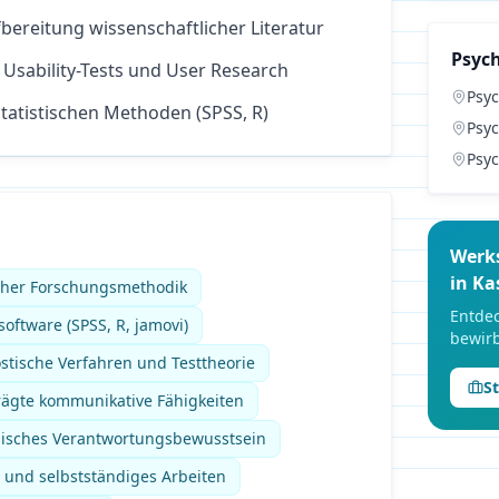
ereitung wissenschaftlicher Literatur
Psyc
Usability-Tests und User Research
Psyc
tatistischen Methoden (SPSS, R)
Psyc
Psyc
Werk
in
Ka
cher Forschungsmethodik
Entdec
software (SPSS, R, jamovi)
bewirb
stische Verfahren und Testtheorie
S
ägte kommunikative Fähigkeiten
thisches Verantwortungsbewusstsein
 und selbstständiges Arbeiten