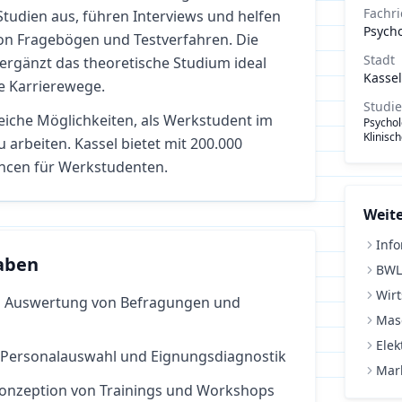
Fachr
Studien aus, führen Interviews und helfen
Psych
von Fragebögen und Testverfahren. Die
Stadt
ergänzt das theoretische Studium ideal
Kassel
ge Karrierewege.
Studi
reiche Möglichkeiten, als Werkstudent im
Psychol
Klinisc
u arbeiten.
Kassel bietet mit 200.000
ncen für Werkstudenten.
Weite
Info
aben
BWL
Wirt
 Auswertung von Befragungen und
Mas
Elek
 Personalauswahl und Eignungsdiagnostik
Mar
 Konzeption von Trainings und Workshops