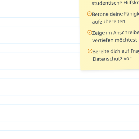
studentische Hilfskr
Betone deine Fähigk
aufzubereiten
Zeige im Anschreibe
vertiefen möchtest
Bereite dich auf F
Datenschutz vor