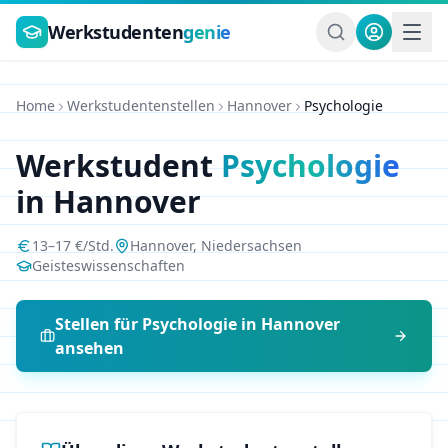
Zum Hauptinhalt springen
Werkstudenten
genie
Home
Werkstudentenstellen
Hannover
Psychologie
Werkstudent
Psychologie
in
Hannover
13
–
17
€/Std.
Hannover
,
Niedersachsen
Geisteswissenschaften
Stellen für
Psychologie
in
Hannover
ansehen