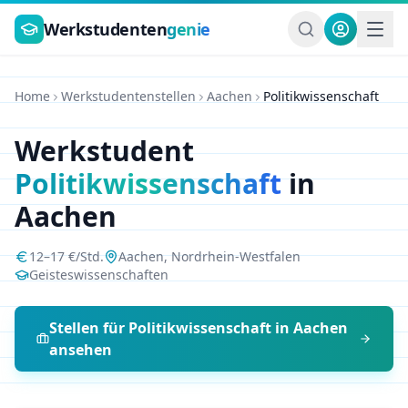
Zum Hauptinhalt springen
Werkstudenten
genie
Home
Werkstudentenstellen
Aachen
Politikwissenschaft
Werkstudent
Politikwissenschaft
in
Aachen
12
–
17
€/Std.
Aachen
,
Nordrhein-Westfalen
Geisteswissenschaften
Stellen für
Politikwissenschaft
in
Aachen
ansehen