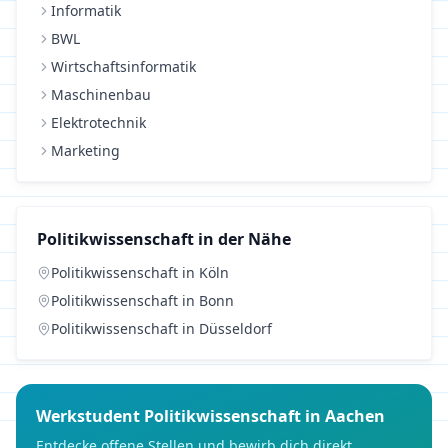
Informatik
BWL
Wirtschaftsinformatik
Maschinenbau
Elektrotechnik
Marketing
Politikwissenschaft
in der Nähe
Politikwissenschaft
in
Köln
Politikwissenschaft
in
Bonn
Politikwissenschaft
in
Düsseldorf
Werkstudent
Politikwissenschaft
in
Aachen
Entdecke offene Stellen und bewirb dich direkt.