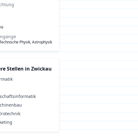
ichtung
au
engänge
 Technische Physik, Astrophysik
re Stellen in
Zwickau
rmatik
schaftsinformatik
chinenbau
trotechnik
keting