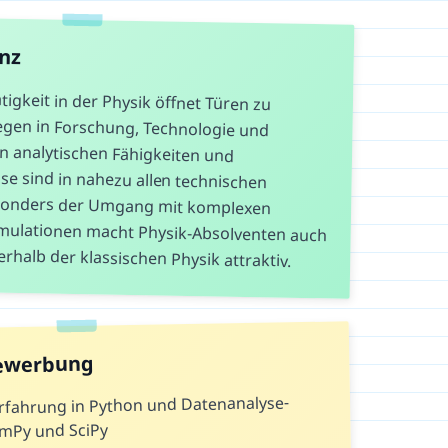
anz
igkeit in der Physik öffnet Türen zu
wegen in Forschung, Technologie und
nten analytischen Fähigkeiten und
e sind in nahezu allen technischen
esonders der Umgang mit komplexen
lationen macht Physik-Absolventen auch
halb der klassischen Physik attraktiv.
Bewerbung
rfahrung in Python und Datenanalyse-
umPy und SciPy