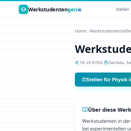
Zum Hauptinhalt springen
Werkstudenten
genie
Stellen
Home
Werkstudentenstelle
Werkstud
14
–
20
€/Std.
Zwickau
,
Sa
Stellen für
Physik
i
Über diese Werk
Werkstudenten in der
bei experimentellen u