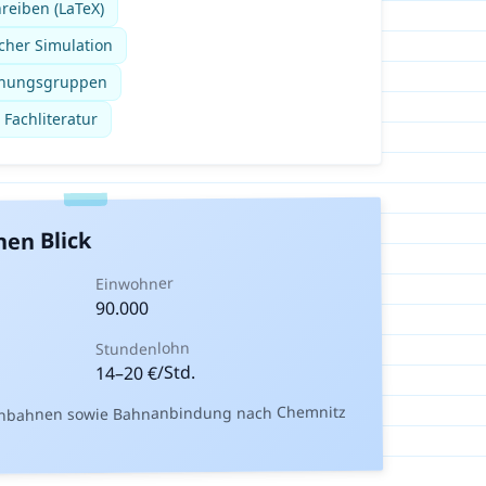
reiben (LaTeX)
cher Simulation
schungsgruppen
 Fachliteratur
nen Blick
Einwohner
90.000
Stundenlohn
€/Std.
20
–
14
enbahnen sowie Bahnanbindung nach Chemnitz