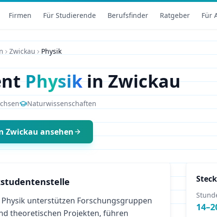
Firmen
Für Studierende
Berufsfinder
Ratgeber
Für 
n
Zwickau
Physik
ent
Physik
in
Zwickau
chsen
Naturwissenschaften
n
Zwickau
ansehen
Steck
studentenstelle
Stund
 Physik unterstützen Forschungsgruppen
14
–
2
nd theoretischen Projekten, führen