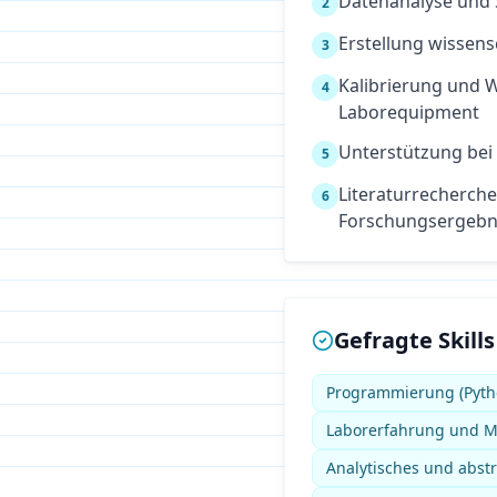
Datenanalyse und 
2
Erstellung wissen
3
Kalibrierung und 
4
Laborequipment
Unterstützung bei
5
Literaturrecherche
6
Forschungsergebn
Gefragte Skills
Programmierung (Pyth
Laborerfahrung und M
Analytisches und abs