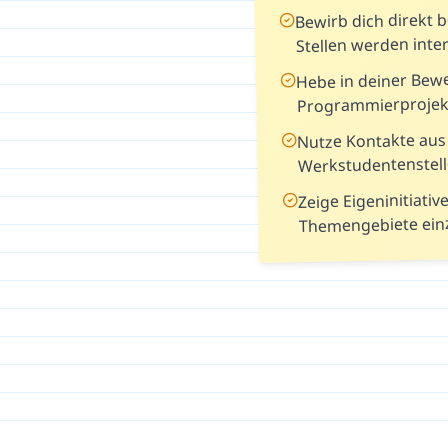
Bewirb dich direkt 
Stellen werden inte
Hebe in deiner Bew
Programmierprojek
Nutze Kontakte aus
Werkstudentenstell
Zeige Eigeninitiativ
Themengebiete ein