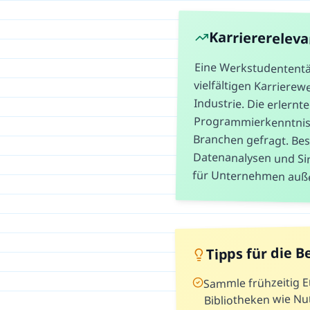
Karriererelev
Eine Werkstudententät
vielfältigen Karriere
Industrie. Die erler
Programmierkenntniss
Branchen gefragt. B
Datenanalysen und Simu
für Unternehmen außer
Tipps für die 
Sammle frühzeitig E
Bibliotheken wie N