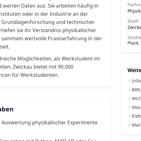
Fachr
werten Daten aus. Sie arbeiten häufig in
Physik
stituten oder in der Industrie an der
Stadt
en Grundlagenforschung und technischer
Zwick
iefen sie ihr Verständnis physikalischer
Studi
ammeln wertvolle Praxiserfahrung in der
Physik,
beit.
lreiche Möglichkeiten, als Werkstudent im
iten.
Zwickau bietet mit 90.000
Weite
ncen für Werkstudenten.
Info
BWL
Wirt
Mas
aben
Elek
Auswertung physikalischer Experimente
Mar