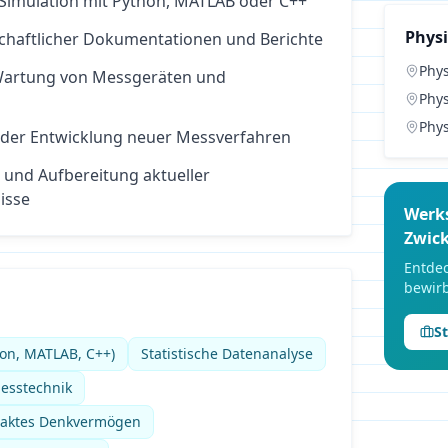
Simulation mit Python, MATLAB oder C++
Phys
schaftlicher Dokumentationen und Berichte
Phys
Wartung von Messgeräten und
Phys
Phys
 der Entwicklung neuer Messverfahren
 und Aufbereitung aktueller
isse
Werk
Zwic
Entdec
bewirb
S
on, MATLAB, C++)
Statistische Datenanalyse
esstechnik
traktes Denkvermögen