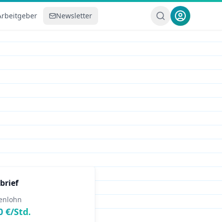
Arbeitgeber
Newsletter
brief
enlohn
0
€/Std.