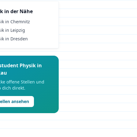
ik
in der Nähe
ik
in
Chemnitz
ik
in
Leipzig
ik
in
Dresden
student
Physik
in
kau
ke offene Stellen und
 dich direkt.
tellen ansehen