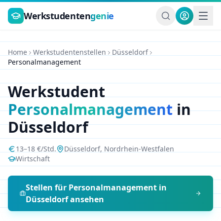
Zum Hauptinhalt springen
Werkstudenten
genie
Home
Werkstudentenstellen
Düsseldorf
Personalmanagement
Werkstudent
Personalmanagement
in
Düsseldorf
13
–
18
€/Std.
Düsseldorf
,
Nordrhein-Westfalen
Wirtschaft
Stellen für
Personalmanagement
in
Düsseldorf
ansehen