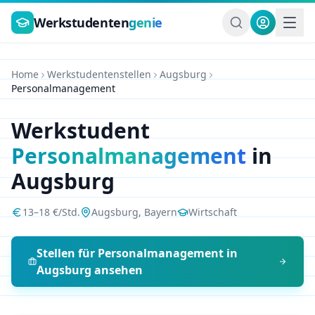
Zum Hauptinhalt springen
Werkstudenten
genie
Home
Werkstudentenstellen
Augsburg
Personalmanagement
Werkstudent
Personalmanagement
in
Augsburg
13
–
18
€/Std.
Augsburg
,
Bayern
Wirtschaft
Stellen für
Personalmanagement
in
Augsburg
ansehen