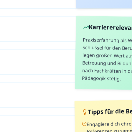
Karrierereleva
Praxiserfahrung als W
Schlüssel für den Beruf
legen großen Wert a
Betreuung und Bildung
nach Fachkräften in de
Pädagogik stetig.
Tipps für die 
Engagiere dich ehre
Referenzen zu sam