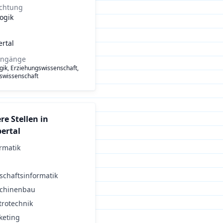
ichtung
ogik
rtal
engänge
ik, Erziehungswissenschaft,
swissenschaft
re Stellen in
ertal
rmatik
schaftsinformatik
chinenbau
trotechnik
keting