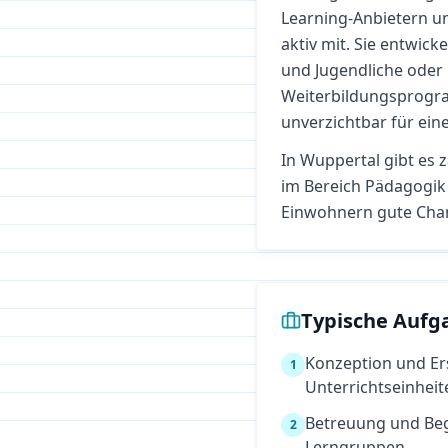
Learning-Anbietern u
aktiv mit. Sie entwick
und Jugendliche oder 
Weiterbildungsprogra
unverzichtbar für ein
In
Wuppertal
gibt es 
im Bereich
Pädagogik
Einwohnern gute Cha
Typische Aufg
Konzeption und Er
1
Unterrichtseinheit
Betreuung und Beg
2
Lerngruppen