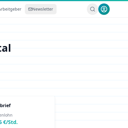
Arbeitgeber
Newsletter
al
brief
enlohn
6
€/Std.