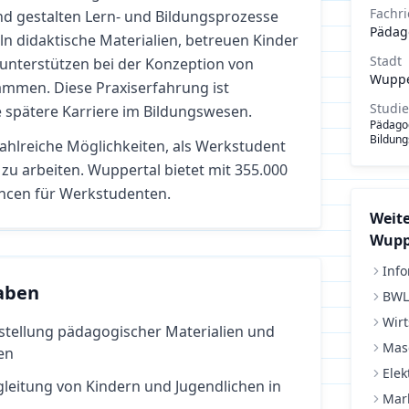
Fachr
nd gestalten Lern- und Bildungsprozesse
Pädag
eln didaktische Materialien, betreuen Kinder
Stadt
unterstützen bei der Konzeption von
Wuppe
mmen. Diese Praxiserfahrung ist
Studi
e spätere Karriere im Bildungswesen.
Pädagog
Bildung
zahlreiche Möglichkeiten, als Werkstudent
zu arbeiten.
Wuppertal bietet mit 355.000
ncen für Werkstudenten.
Weite
Wupp
Info
aben
BWL
Wirt
stellung pädagogischer Materialien und
Mas
en
Elek
leitung von Kindern und Jugendlichen in
Mar