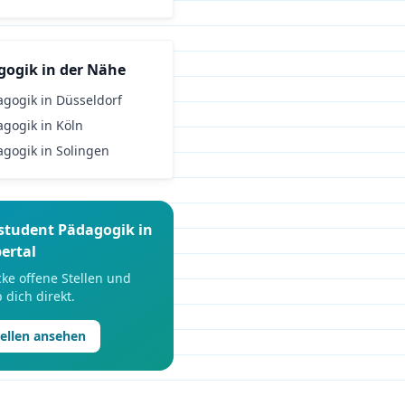
gogik
in der Nähe
agogik
in
Düsseldorf
agogik
in
Köln
agogik
in
Solingen
student
Pädagogik
in
ertal
ke offene Stellen und
 dich direkt.
tellen ansehen