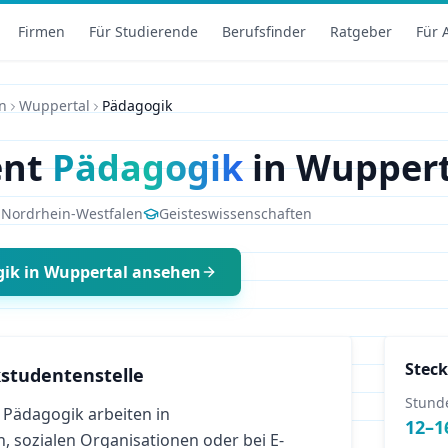
Firmen
Für Studierende
Berufsfinder
Ratgeber
Für 
n
Wuppertal
Pädagogik
ent
Pädagogik
in
Wuppert
,
Nordrhein-Westfalen
Geisteswissenschaften
gik
in
Wuppertal
ansehen
Steck
studentenstelle
Stund
 Pädagogik arbeiten in
12
–
1
, sozialen Organisationen oder bei E-