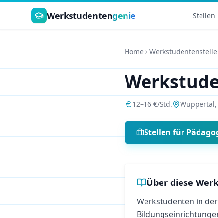
Zum Hauptinhalt springen
Werkstudenten
genie
Stellen
Home
Werkstudentenstelle
Werkstud
12
–
16
€/Std.
Wuppertal
Stellen für
Pädago
Über diese Werk
Werkstudenten in der
Bildungseinrichtungen