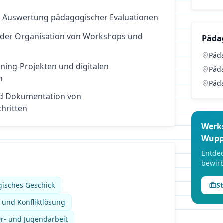
 Auswertung pädagogischer Evaluationen
 der Organisation von Workshops und
Päda
Päd
rning-Projekten und digitalen
Päd
n
Päd
nd Dokumentation von
hritten
Werk
Wupp
Entdec
bewirb
isches Geschick
S
und Konfliktlösung
er- und Jugendarbeit