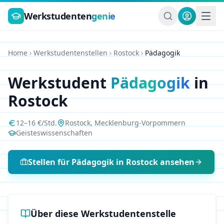
Zum Hauptinhalt springen
Werkstudenten
genie
Home
Werkstudentenstellen
Rostock
Pädagogik
Werkstudent
Pädagogik
in
Rostock
12
–
16
€/Std.
Rostock
,
Mecklenburg-Vorpommern
Geisteswissenschaften
Stellen für
Pädagogik
in
Rostock
ansehen
Über diese Werkstudentenstelle