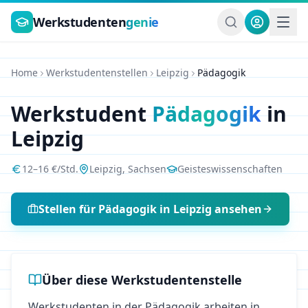
Zum Hauptinhalt springen
Werkstudenten
genie
Home
Werkstudentenstellen
Leipzig
Pädagogik
Werkstudent
Pädagogik
in
Leipzig
12
–
16
€/Std.
Leipzig
,
Sachsen
Geisteswissenschaften
Stellen für
Pädagogik
in
Leipzig
ansehen
Über diese Werkstudentenstelle
Werkstudenten in der Pädagogik arbeiten in