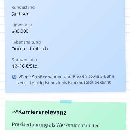
Bundesland
Sachsen
Einwohner
600.000
Lebenshaltung
Durchschnittlich
Stundenlohn
€/Std.
16
–
12
LVB mit Straßenbahnen und Bussen sowie S-Bahn-
Netz – Leipzig ist auch als Fahrradstadt bekannt.
Karriererelevanz
Praxiserfahrung als Werkstudent in der
Pädagogik ist der Schlüssel für den
Berufseinstieg im Bildungswesen. Arbeitgeber
legen großen Wert auf nachgewiesene
Erfahrung in der Betreuung und Bildungsarbeit.
Zudem wächst die Nachfrage nach Fachkräften
in der digitalen Bildung und der inklusiven