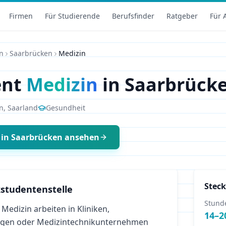
Firmen
Für Studierende
Berufsfinder
Ratgeber
Für 
n
Saarbrücken
Medizin
ent
Medizin
in
Saarbrück
n
,
Saarland
Gesundheit
in
Saarbrücken
ansehen
Steck
studentenstelle
Stund
Medizin arbeiten in Kliniken,
14
–
2
ngen oder Medizintechnikunternehmen