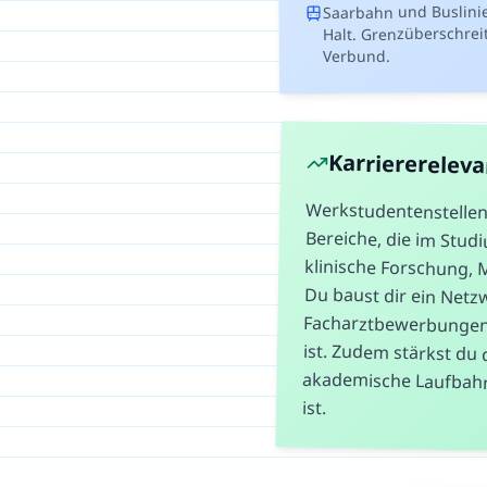
Saarbahn und Buslini
Halt. Grenzüberschrei
Verbund.
Karriererelev
Werkstudentenstellen 
Bereiche, die im S
klinische Forschung,
Du baust dir ei
Facharztbewerbungen od
ist. Zudem stärkst du 
akademische Laufbahn
ist.