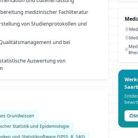
umentation und Datenerfassung
bereitung medizinischer Fachliteratur
Medi
Erstellung von Studienprotokollen und
Med
Med
 Qualitätsmanagement und bei
Medi
Rhe
statistische Auswertung von
en
Werk
Saar
Entdec
bewirb
ches Grundwissen
S
scher Statistik und Epidemiologie
ken und Statistiksoftware (SPSS, R, SAS)