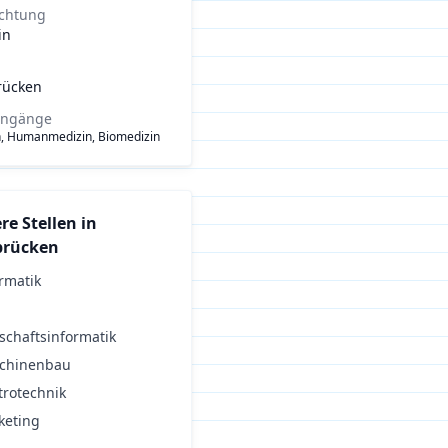
ichtung
in
rücken
engänge
n, Humanmedizin, Biomedizin
re Stellen in
brücken
rmatik
schaftsinformatik
chinenbau
trotechnik
keting