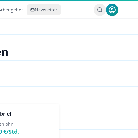
Arbeitgeber
Newsletter
en
brief
enlohn
0
€/Std.