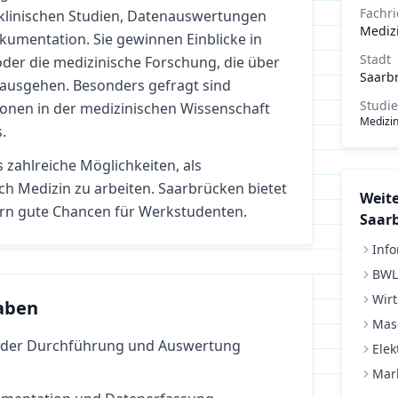
Fachr
 klinischen Studien, Datenauswertungen
Mediz
kumentation. Sie gewinnen Einblicke in
Stadt
 oder die medizinische Forschung, die über
Saarb
nausgehen. Besonders gefragt sind
Studi
ionen in der medizinischen Wissenschaft
Medizi
.
s zahlreiche Möglichkeiten, als
ich
Medizin
zu arbeiten.
Saarbrücken bietet
Weite
rn gute Chancen für Werkstudenten.
Saar
Info
BWL
Wirt
aben
Mas
i der Durchführung und Auswertung
Elek
Mar