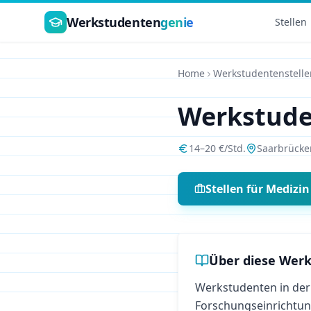
Zum Hauptinhalt springen
Werkstudenten
genie
Stellen
Home
Werkstudentenstelle
Werkstud
14
–
20
€/Std.
Saarbrücke
Stellen für
Medizin
Über diese Werk
Werkstudenten in der 
Forschungseinrichtu