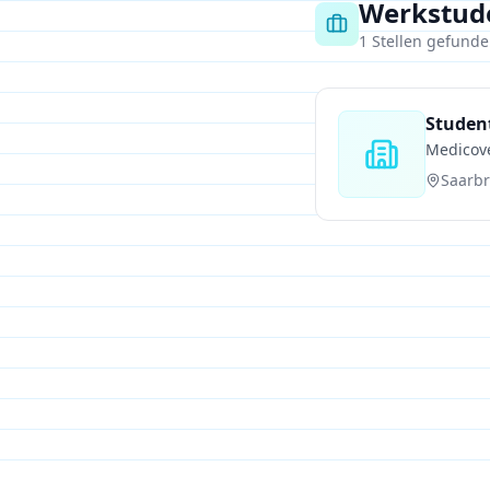
Werkstude
1
Stellen gefund
Student
Medicov
Saarb