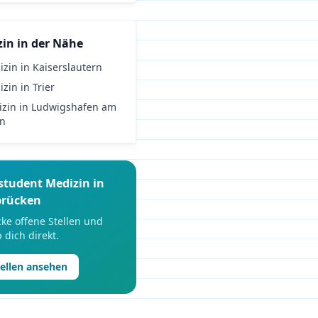
zin
in der Nähe
izin
in
Kaiserslautern
izin
in
Trier
zin
in
Ludwigshafen am
in
student
Medizin
in
brücken
ke offene Stellen und
 dich direkt.
tellen ansehen