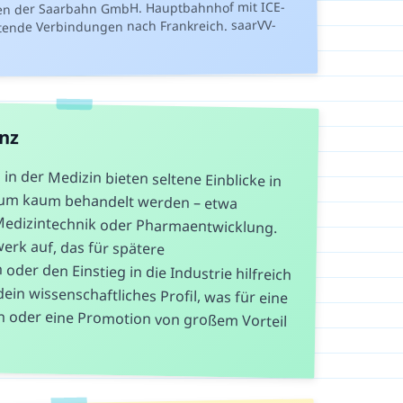
en der Saarbahn GmbH. Hauptbahnhof mit ICE-
tende Verbindungen nach Frankreich. saarVV-
anz
in der Medizin bieten seltene Einblicke in
tudium kaum behandelt werden – etwa
 Medizintechnik oder Pharmaentwicklung.
n Netzwerk auf, das für spätere
er den Einstieg in die Industrie hilfreich
dein wissenschaftliches Profil, was für eine
 oder eine Promotion von großem Vorteil