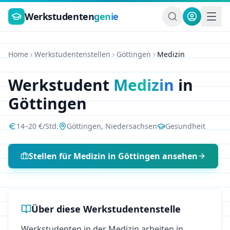
Zum Hauptinhalt springen
Werkstudenten
genie
Home
Werkstudentenstellen
Göttingen
Medizin
Werkstudent
Medizin
in
Göttingen
14
–
20
€/Std.
Göttingen
,
Niedersachsen
Gesundheit
Stellen für
Medizin
in
Göttingen
ansehen
Über diese Werkstudentenstelle
Werkstudenten in der Medizin arbeiten in