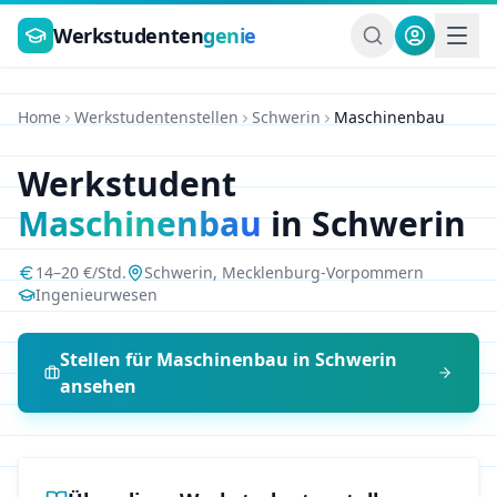
Zum Hauptinhalt springen
Werkstudenten
genie
Home
Werkstudentenstellen
Schwerin
Maschinenbau
Werkstudent
Maschinenbau
in
Schwerin
14
–
20
€/Std.
Schwerin
,
Mecklenburg-Vorpommern
Ingenieurwesen
Stellen für
Maschinenbau
in
Schwerin
ansehen