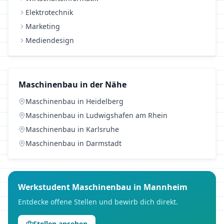
Elektrotechnik
Marketing
Mediendesign
Maschinenbau
in der Nähe
Maschinenbau
in
Heidelberg
Maschinenbau
in
Ludwigshafen am Rhein
Maschinenbau
in
Karlsruhe
Maschinenbau
in
Darmstadt
Werkstudent
Maschinenbau
in
Mannheim
Entdecke offene Stellen und bewirb dich direkt.
Stellen ansehen