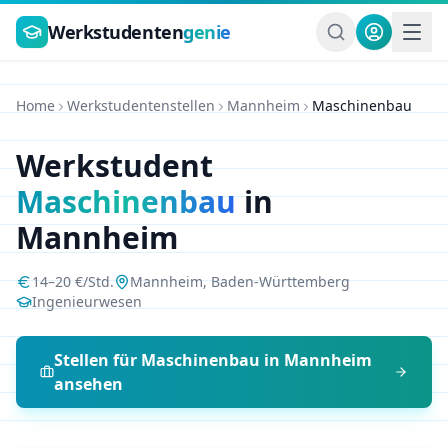
Zum Hauptinhalt springen
Werkstudenten
genie
Home
Werkstudentenstellen
Mannheim
Maschinenbau
Werkstudent
Maschinenbau
in
Mannheim
14
–
20
€/Std.
Mannheim
,
Baden-Württemberg
Ingenieurwesen
Stellen für
Maschinenbau
in
Mannheim
ansehen