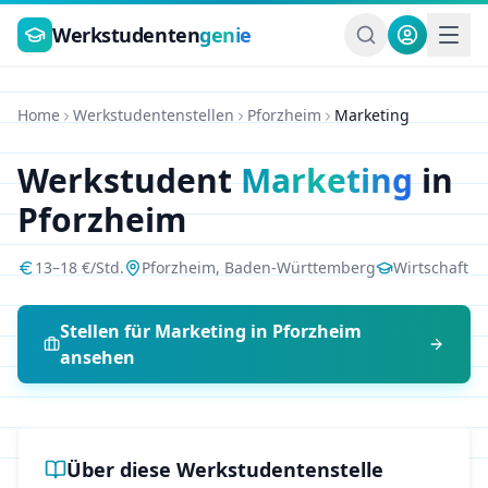
Zum Hauptinhalt springen
Werkstudenten
genie
Home
Werkstudentenstellen
Pforzheim
Marketing
Werkstudent
Marketing
in
Pforzheim
13
–
18
€/Std.
Pforzheim
,
Baden-Württemberg
Wirtschaft
Stellen für
Marketing
in
Pforzheim
ansehen
Über diese Werkstudentenstelle