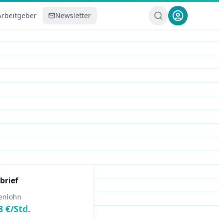
Arbeitgeber
Newsletter
brief
enlohn
8
€/Std.