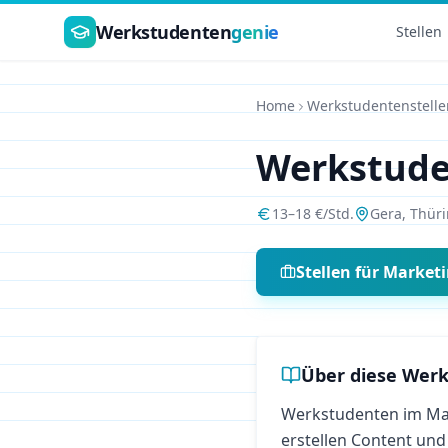
Zum Hauptinhalt springen
Werkstudenten
genie
Stellen
Home
Werkstudentenstelle
Werkstud
13
–
18
€/Std.
Gera
,
Thür
Stellen für
Market
Über diese Werk
Werkstudenten im Mar
erstellen Content und