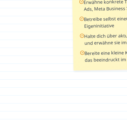
Erwähne konkrete To
Ads, Meta Business 
Betreibe selbst eine
Eigeninitiative
Halte dich über ak
und erwähne sie i
Bereite eine klein
das beeindruckt im