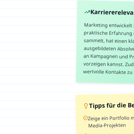
Karriererelev
Marketing entwickelt 
praktische Erfahrun
sammelt, hat einen kl
ausgebildeten Absolven
an Kampagnen und Pr
vorzeigen kannst. Zu
wertvolle Kontakte z
Tipps für die 
Zeige ein Portfolio
Media-Projekten