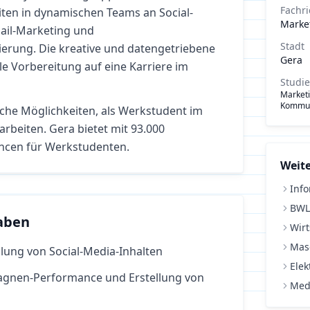
Fachr
iten in dynamischen Teams an Social-
Marke
Mail-Marketing und
Stadt
rung. Die kreative und datengetriebene
Gera
ale Vorbereitung auf eine Karriere im
Studi
Market
Kommun
iche Möglichkeiten, als Werkstudent im
arbeiten.
Gera bietet mit 93.000
ncen für Werkstudenten.
Weite
Info
BWL
aben
Wirt
Mas
lung von Social-Media-Inhalten
Elek
agnen-Performance und Erstellung von
Med