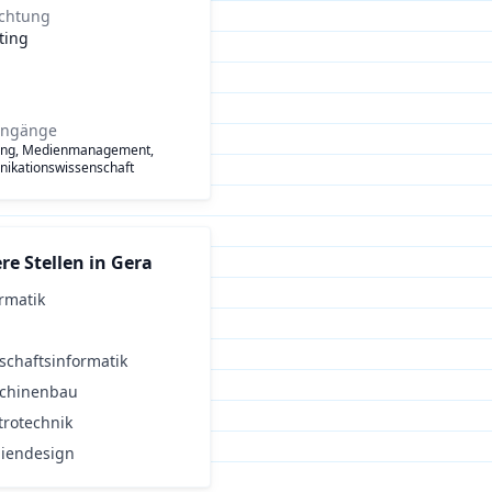
ichtung
ting
engänge
ing, Medienmanagement,
ikationswissenschaft
re Stellen in
Gera
rmatik
schaftsinformatik
chinenbau
trotechnik
iendesign