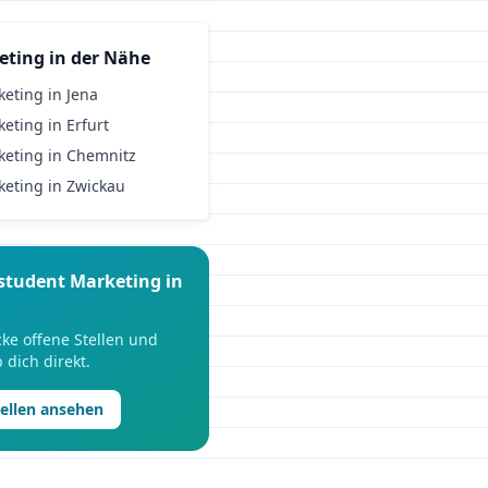
eting
in der Nähe
keting
in
Jena
keting
in
Erfurt
keting
in
Chemnitz
keting
in
Zwickau
student
Marketing
in
ke offene Stellen und
 dich direkt.
tellen ansehen