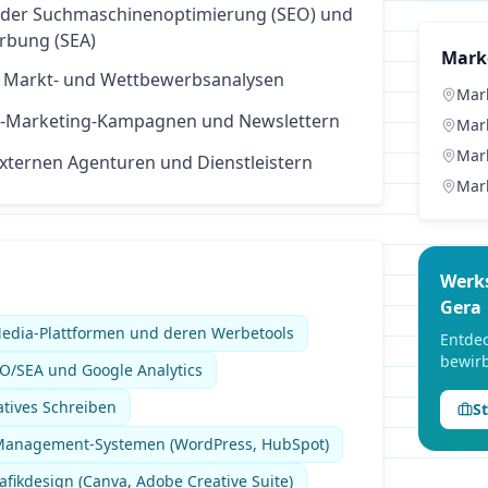
 der Suchmaschinenoptimierung (SEO) und
bung (SEA)
Mark
 Markt- und Wettbewerbsanalysen
Mar
il-Marketing-Kampagnen und Newslettern
Mar
Mar
externen Agenturen und Dienstleistern
Mar
Werk
Gera
Media-Plattformen und deren Werbetools
Entdec
bewirb
O/SEA und Google Analytics
atives Schreiben
S
Management-Systemen (WordPress, HubSpot)
fikdesign (Canva, Adobe Creative Suite)