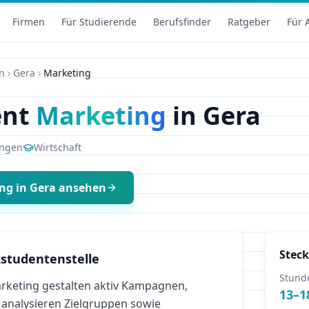
Firmen
Für Studierende
Berufsfinder
Ratgeber
Für 
n
Gera
Marketing
ent
Marketing
in
Gera
ingen
Wirtschaft
ing
in
Gera
ansehen
Steck
studentenstelle
Stund
keting gestalten aktiv Kampagnen,
13
–
1
 analysieren Zielgruppen sowie