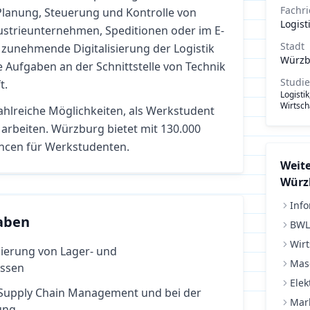
Fachr
Planung, Steuerung und Kontrolle von
Logist
strieunternehmen, Speditionen oder im E-
Stadt
zunehmende Digitalisierung der Logistik
Würzb
 Aufgaben an der Schnittstelle von Technik
Studi
t.
Logisti
Wirtsch
ahlreiche Möglichkeiten, als Werkstudent
arbeiten.
Würzburg bietet mit 130.000
ncen für Werkstudenten.
Weite
Würz
Info
aben
BWL
Wirt
ierung von Lager- und
Mas
essen
Elek
Supply Chain Management und bei der
Mar
ung