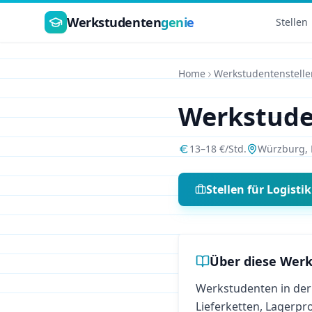
Zum Hauptinhalt springen
Werkstudenten
genie
Stellen
Home
Werkstudentenstelle
Werkstud
13
–
18
€/Std.
Würzburg
,
Stellen für
Logistik
Über diese Werk
Werkstudenten in der 
Lieferketten, Lagerp