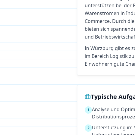
unterstützen bei der 
Warenströmen in Indu
Commerce. Durch die 
bieten sich spannende
und Betriebswirtschaf
In
Würzburg
gibt es z
im Bereich
Logistik
zu 
Einwohnern gute Cha
Typische Aufg
Analyse und Optim
1
Distributionsproz
Unterstützung im 
2
Lieferantensteuer