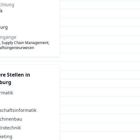
ichtung
ik
urg
engänge
k, Supply Chain Management,
aftsingenieurwesen
re Stellen in
burg
rmatik
schaftsinformatik
chinenbau
trotechnik
keting