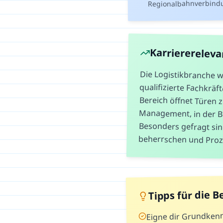
Regionalbahnverbindu
Karrierereleva
Die Logistikbranche w
qualifizierte Fachkr
Bereich öffnet Türen 
Management, in der Be
Besonders gefragt s
beherrschen und Proz
Tipps für die 
Eigne dir Grundkenn