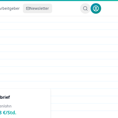
Arbeitgeber
Newsletter
brief
enlohn
8
€/Std.