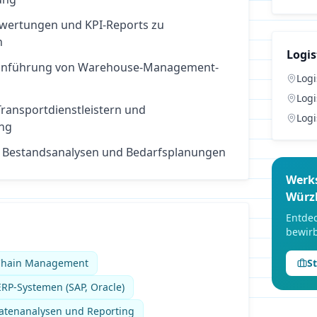
swertungen und KPI-Reports zu
n
Logis
 Einführung von Warehouse-Management-
Logi
Logi
ransportdienstleistern und
Logi
ng
 Bestandsanalysen und Bedarfsplanungen
Werk
Würz
Entdec
bewirb
 Chain Management
S
RP-Systemen (SAP, Oracle)
Datenanalysen und Reporting