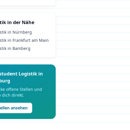
tik
in der Nähe
stik
in
Nürnberg
stik
in
Frankfurt am Main
stik
in
Bamberg
student
Logistik
in
burg
ke offene Stellen und
 dich direkt.
tellen ansehen