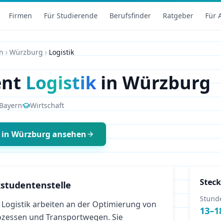
Firmen
Für Studierende
Berufsfinder
Ratgeber
Für 
n
Würzburg
Logistik
ent
Logistik
in
Würzburg
Bayern
Wirtschaft
in
Würzburg
ansehen
Steck
studentenstelle
Stund
Logistik arbeiten an der Optimierung von
13
–
1
rozessen und Transportwegen. Sie