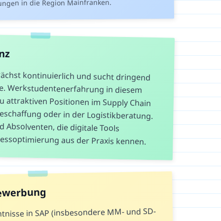
ngen in die Region Mainfranken.
nz
ächst kontinuierlich und sucht dringend
äfte. Werkstudentenerfahrung in diesem
zu attraktiven Positionen im Supply Chain
schaffung oder in der Logistikberatung.
ind Absolventen, die digitale Tools
essoptimierung aus der Praxis kennen.
Bewerbung
tnisse in SAP (insbesondere MM- und SD-