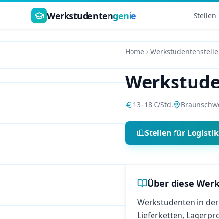
Zum Hauptinhalt springen
Werkstudenten
genie
Stellen
Home
Werkstudentenstelle
Werkstud
13
–
18
€/Std.
Braunschw
Stellen für
Logistik
Über diese Werk
Werkstudenten in der 
Lieferketten, Lagerp