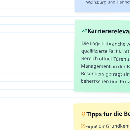
Wolfsburg und Hannove
Karrierereleva
Die Logistikbranche w
qualifizierte Fachkr
Bereich öffnet Türen 
Management, in der Be
Besonders gefragt s
beherrschen und Proz
Tipps für die 
Eigne dir Grundkenn