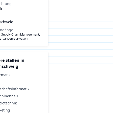
ichtung
ik
schweig
engänge
k, Supply Chain Management,
aftsingenieurwesen
re Stellen in
nschweig
rmatik
schaftsinformatik
chinenbau
trotechnik
keting