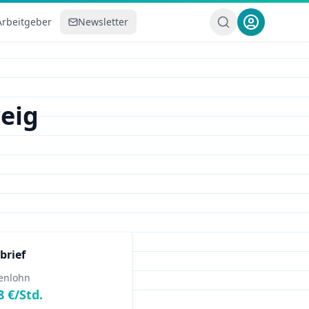
Arbeitgeber
Newsletter
eig
brief
enlohn
8
€/Std.