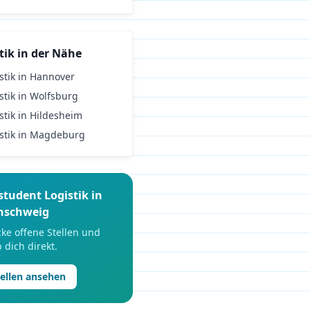
tik
in der Nähe
stik
in
Hannover
stik
in
Wolfsburg
stik
in
Hildesheim
stik
in
Magdeburg
student
Logistik
in
nschweig
ke offene Stellen und
 dich direkt.
tellen ansehen