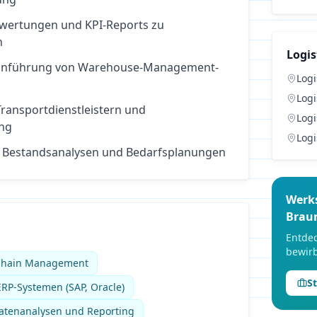
swertungen und KPI-Reports zu
n
Logis
 Einführung von Warehouse-Management-
Logi
Logi
ransportdienstleistern und
Logi
ng
Logi
 Bestandsanalysen und Bedarfsplanungen
Werk
Brau
Entdec
bewirb
 Chain Management
S
RP-Systemen (SAP, Oracle)
Datenanalysen und Reporting