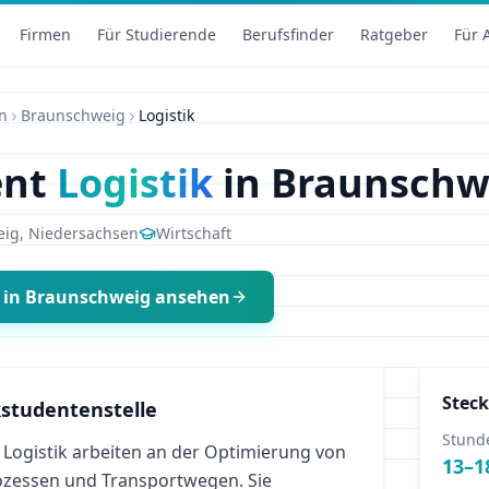
Firmen
Für Studierende
Berufsfinder
Ratgeber
Für 
n
Braunschweig
Logistik
ent
Logistik
in
Braunschw
eig
,
Niedersachsen
Wirtschaft
in
Braunschweig
ansehen
Steck
studentenstelle
Stund
Logistik arbeiten an der Optimierung von
13
–
1
rozessen und Transportwegen. Sie