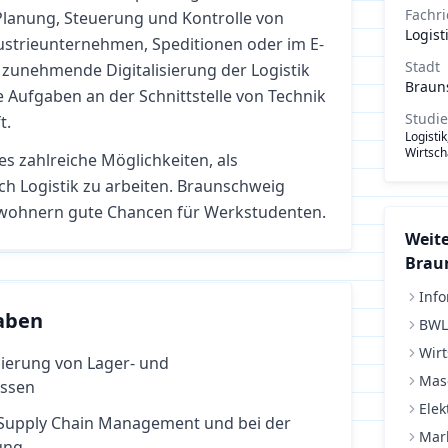
Fachr
Planung, Steuerung und Kontrolle von
Logist
strieunternehmen, Speditionen oder im E-
Stadt
zunehmende Digitalisierung der Logistik
Braun
 Aufgaben an der Schnittstelle von Technik
Studi
t.
Logisti
Wirtsch
es zahlreiche Möglichkeiten, als
ich
Logistik
zu arbeiten.
Braunschweig
inwohnern gute Chancen für Werkstudenten.
Weite
Brau
Info
aben
BWL
Wirt
ierung von Lager- und
Mas
essen
Elek
Supply Chain Management und bei der
Mar
ung