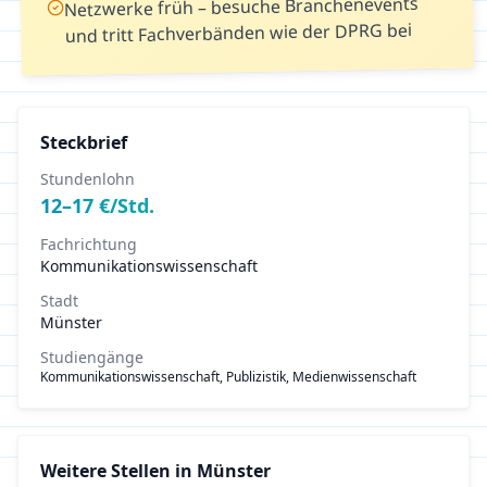
Netzwerke früh – besuche Branchenevents
und tritt Fachverbänden wie der DPRG bei
Steckbrief
Stundenlohn
12
–
17
€/Std.
Fachrichtung
Kommunikationswissenschaft
Stadt
Münster
Studiengänge
Kommunikationswissenschaft, Publizistik, Medienwissenschaft
Weitere Stellen in
Münster