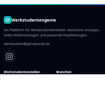
Werkstudentengenie
Die Plattform für Werkstudentenstellen: klassische Anzeigen,
Video-Stellenanzeigen und passende Empfehlungen.
werkstudent@genieportal.de
Werkstudentenstellen
Branchen
Aktuelle Stellen →
IT & Software
Berlin
Marketing
Hamburg
Finanzen
München
Beratung
Köln
E-Commerce