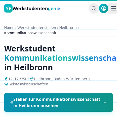
Zum Hauptinhalt springen
Werkstudenten
genie
Home
Werkstudentenstellen
Heilbronn
Kommunikationswissenschaft
Werkstudent
Kommunikationswissenscha
in
Heilbronn
12
–
17
€/Std.
Heilbronn
,
Baden-Württemberg
Geisteswissenschaften
Stellen für
Kommunikationswissenschaft
in
Heilbronn
ansehen