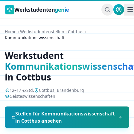
Zum Hauptinhalt springen
Werkstudenten
genie
Home
Werkstudentenstellen
Cottbus
Kommunikationswissenschaft
Werkstudent
Kommunikationswissenscha
in
Cottbus
12
–
17
€/Std.
Cottbus
,
Brandenburg
Geisteswissenschaften
Stellen für
Kommunikationswissenschaft
in
Cottbus
ansehen