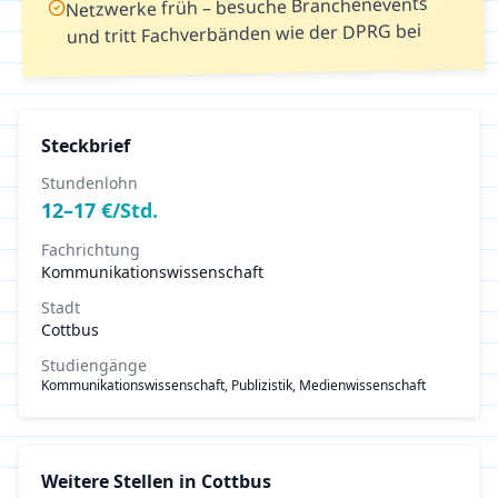
Netzwerke früh – besuche Branchenevents
und tritt Fachverbänden wie der DPRG bei
Steckbrief
Stundenlohn
12
–
17
€/Std.
Fachrichtung
Kommunikationswissenschaft
Stadt
Cottbus
Studiengänge
Kommunikationswissenschaft, Publizistik, Medienwissenschaft
Weitere Stellen in
Cottbus