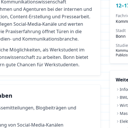
r Kommunikationswissenschaft
12
–
1
hmen und Agenturen bei der internen und
Fachr
on, Content-Erstellung und Pressearbeit.
Kommu
pflegen Social-Media-Kanäle und werten
Stadt
e Praxiserfahrung öffnet Türen in die
Bonn
 Medien- und Kommunikationsbranche.
Studi
eiche Möglichkeiten, als Werkstudent im
Kommun
Publizi
nswissenschaft
zu arbeiten.
Bonn bietet
rn gute Chancen für Werkstudenten.
Weite
Info
aben
BWL
Wirt
ssemitteilungen, Blogbeiträgen und
Mas
Elek
ung von Social-Media-Kanälen