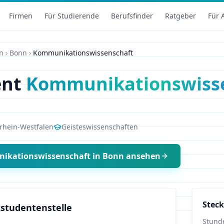
Firmen
Für Studierende
Berufsfinder
Ratgeber
Für 
n
Bonn
Kommunikationswissenschaft
ent
Kommunikationswiss
rhein-Westfalen
Geisteswissenschaften
ikationswissenschaft
in
Bonn
ansehen
Steck
studentenstelle
Stund