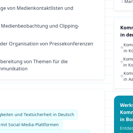
Mar
lege von Medienkontaktlisten und
 Medienbeobachtung und Clipping-
Komm
in de
 der Organisation von Pressekonferenzen
Komm
in
K
Komm
bereitung von Themen für die
in
Ko
munikation
Komm
in
A
Werk
Komm
gkeiten und Textsicherheit in Deutsch
in
Bo
it Social-Media-Plattformen
Entdec