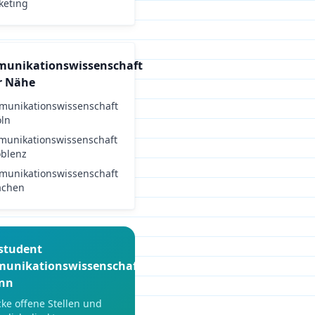
keting
unikationswissenschaft
r Nähe
unikationswissenschaft
öln
unikationswissenschaft
blenz
unikationswissenschaft
achen
student
unikationswissenschaft
nn
ke offene Stellen und