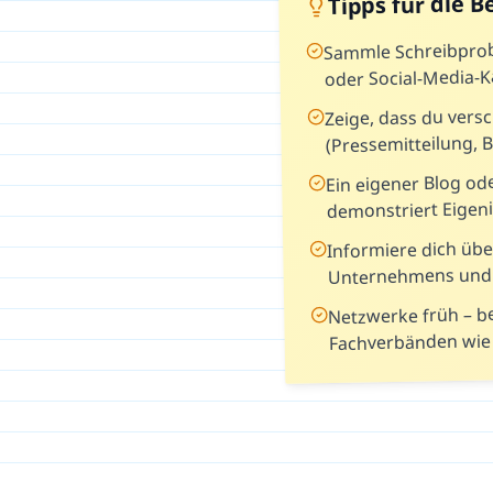
Tipps für die 
Sammle Schreibprobe
oder Social-Media-
Zeige, dass du vers
(Pressemitteilung, B
Ein eigener Blog ode
demonstriert Eigeni
Informiere dich üb
Unternehmens und 
Netzwerke früh – b
Fachverbänden wie