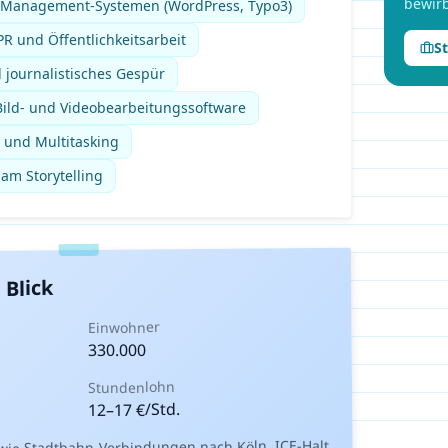
bewirb
t-Management-Systemen (WordPress, Typo3)
R und Öffentlichkeitsarbeit
S
journalistisches Gespür
ild- und Videobearbeitungssoftware
 und Multitasking
 am Storytelling
 Blick
Einwohner
330.000
Stundenlohn
€/Std.
17
–
12
ie Stadtbahn-Verbindungen nach Köln. ICE-Halt