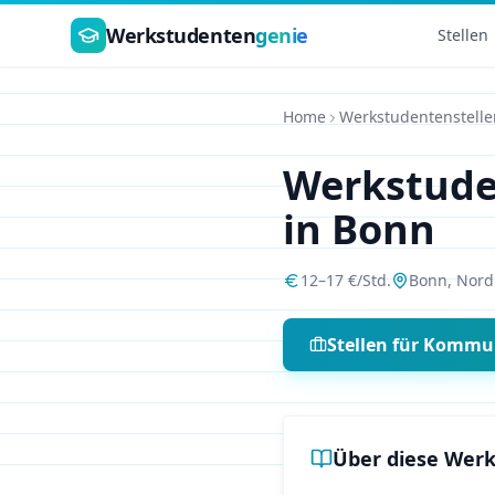
Zum Hauptinhalt springen
Werkstudenten
genie
Stellen
Home
Werkstudentenstelle
Werkstud
in
Bonn
12
–
17
€/Std.
Bonn
,
Nord
Stellen für
Kommun
Über diese Werk