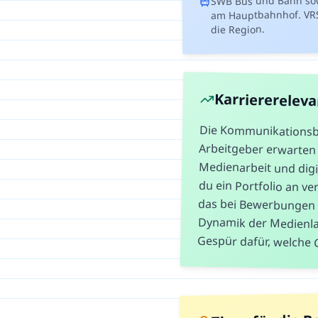
am Hauptbahnhof. VR
die Region.
Karriererelev
Die Kommunikationsbra
Arbeitgeber erwarten 
Medienarbeit und digital
du ein Portfolio an verö
das bei Bewerbungen en
Dynamik der Medienlan
Gespür dafür, welche