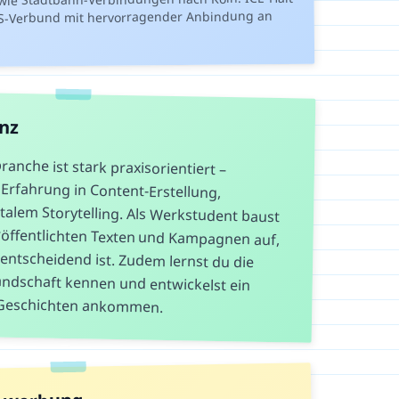
S-Verbund mit hervorragender Anbindung an
anz
nche ist stark praxisorientiert –
Erfahrung in Content-Erstellung,
em Storytelling. Als Werkstudent baust
ffentlichten Texten und Kampagnen auf,
tscheidend ist. Zudem lernst du die
dschaft kennen und entwickelst ein
 Geschichten ankommen.