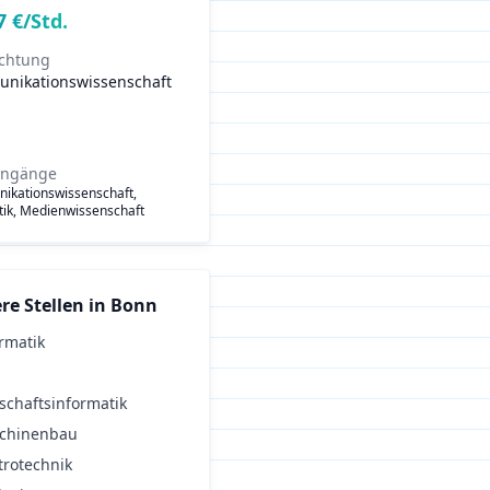
7
€/Std.
ichtung
nikationswissenschaft
engänge
ikationswissenschaft,
stik, Medienwissenschaft
re Stellen in
Bonn
rmatik
schaftsinformatik
chinenbau
trotechnik