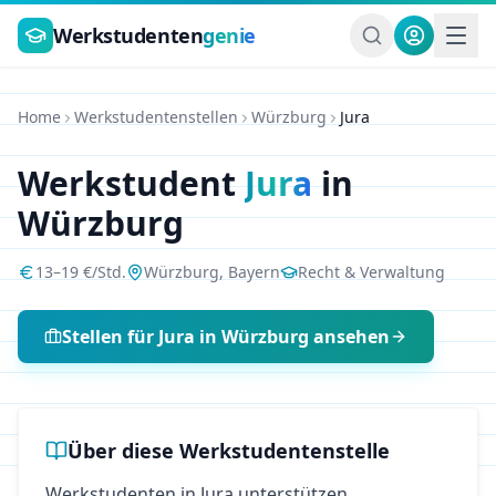
Zum Hauptinhalt springen
Werkstudenten
genie
Home
Werkstudentenstellen
Würzburg
Jura
Werkstudent
Jura
in
Würzburg
13
–
19
€/Std.
Würzburg
,
Bayern
Recht & Verwaltung
Stellen für
Jura
in
Würzburg
ansehen
Über diese Werkstudentenstelle
Werkstudenten in Jura unterstützen