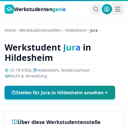
Zum Hauptinhalt springen
Werkstudenten
genie
Home
Werkstudentenstellen
Hildesheim
Jura
Werkstudent
Jura
in
Hildesheim
13
–
19
€/Std.
Hildesheim
,
Niedersachsen
Recht & Verwaltung
Stellen für
Jura
in
Hildesheim
ansehen
Über diese Werkstudentenstelle