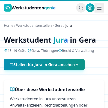
Zum Hauptinhalt springen
Werkstudenten
genie
Home
Werkstudentenstellen
Gera
Jura
Werkstudent
Jura
in
Gera
13
–
19
€/Std.
Gera
,
Thüringen
Recht & Verwaltung
Stellen für
Jura
in
Gera
ansehen
Über diese Werkstudentenstelle
Werkstudenten in Jura unterstützen
Anwaltskanzleien, Rechtsabteilungen oder