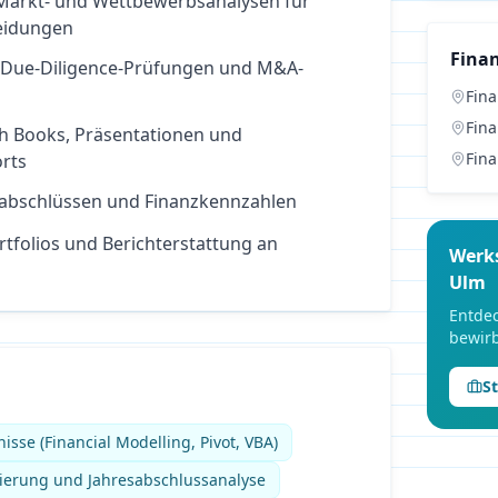
Markt- und Wettbewerbsanalysen für
eidungen
Fina
 Due-Diligence-Prüfungen und M&A-
Fin
Fin
ch Books, Präsentationen und
Fin
rts
sabschlüssen und Finanzkennzahlen
tfolios und Berichterstattung an
Werk
Ulm
Entdec
bewirb
S
isse (Financial Modelling, Pivot, VBA)
zierung und Jahresabschlussanalyse