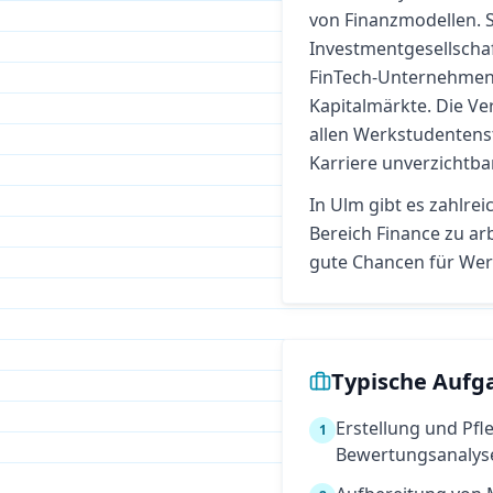
von Finanzmodellen. S
Investmentgesellscha
FinTech-Unternehmen u
Kapitalmärkte. Die V
allen Werkstudentenst
Karriere unverzichtbar
In
Ulm
gibt es zahlrei
Bereich
Finance
zu arb
gute Chancen für Wer
Typische Aufg
Erstellung und Pf
1
Bewertungsanalyse