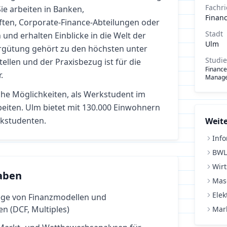
Fachr
ie arbeiten in Banken,
Finan
ften, Corporate-Finance-Abteilungen oder
Stadt
nd erhalten Einblicke in die Welt der
Ulm
ergütung gehört zu den höchsten unter
Studi
ellen und der Praxisbezug ist für die
Finance
.
Manag
che Möglichkeiten, als Werkstudent im
eiten.
Ulm bietet mit 130.000 Einwohnern
kstudenten.
Weite
Info
BWL
Wirt
aben
Mas
Elek
lege von Finanzmodellen und
n (DCF, Multiples)
Mar