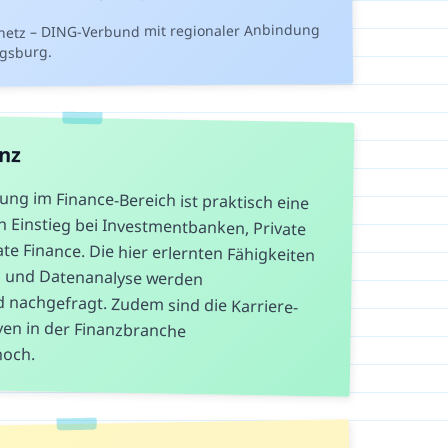
etz – DING-Verbund mit regionaler Anbindung
ugsburg.
anz
g im Finance-Bereich ist praktisch eine
 Einstieg bei Investmentbanken, Private
te Finance. Die hier erlernten Fähigkeiten
ierung und Datenanalyse werden
 nachgefragt. Zudem sind die Karriere-
pektiven in der Finanzbranche
hoch.