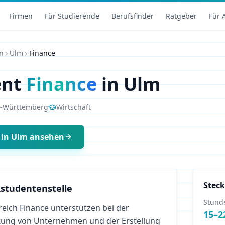
Firmen
Für Studierende
Berufsfinder
Ratgeber
Für 
n
Ulm
Finance
ent
Finance
in
Ulm
-Württemberg
Wirtschaft
in
Ulm
ansehen
Steck
studentenstelle
Stund
eich Finance unterstützen bei der
15
–
2
tung von Unternehmen und der Erstellung