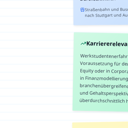
Straßenbahn und Busn
nach Stuttgart und A
Karriererelev
Werkstudentenerfahrun
Voraussetzung für den
Equity oder in Corpora
in Finanzmodell
branchenübergreifend
und Gehaltspers
überdurchschnittlich 