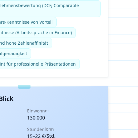
rnehmensbewertung (DCF, Comparable
rs-Kenntnisse von Vorteil
tnisse (Arbeitssprache in Finance)
nd hohe Zahlenaffinität
ilgenauigkeit
nt für professionelle Präsentationen
Blick
Einwohner
130.000
Stundenlohn
€/Std.
22
–
15