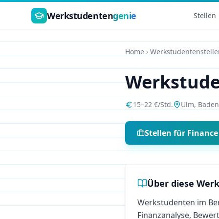
Zum Hauptinhalt springen
Werkstudenten
genie
Stellen
Home
Werkstudentenstelle
Werkstud
15
–
22
€/Std.
Ulm
,
Baden
Stellen für
Finance
Über diese Werk
Werkstudenten im Ber
Finanzanalyse, Bewer