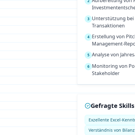
Aufbereitung von 
2
Investmententsch
Unterstützung bei
3
Transaktionen
Erstellung von Pit
4
Management-Repo
Analyse von Jahre
5
Monitoring von Por
6
Stakeholder
Gefragte Skills
Exzellente Excel-Kenntn
Verständnis von Bilan