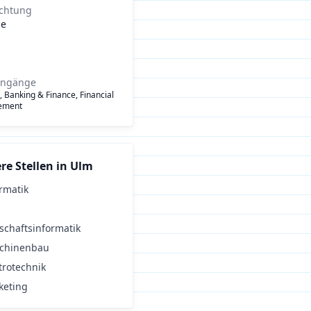
ichtung
ce
engänge
, Banking & Finance, Financial
ement
re Stellen in
Ulm
rmatik
schaftsinformatik
chinenbau
trotechnik
keting