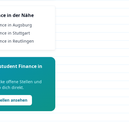
nce
in der Nähe
ance
in
Augsburg
ance
in
Stuttgart
ance
in
Reutlingen
student
Finance
in
ke offene Stellen und
 dich direkt.
tellen ansehen