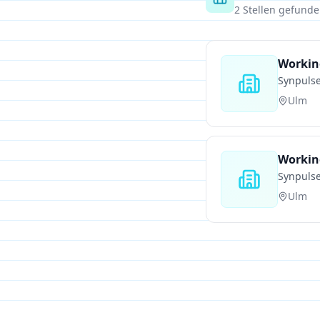
2
Stellen gefund
Working
Synpuls
Ulm
Working
Synpuls
Ulm