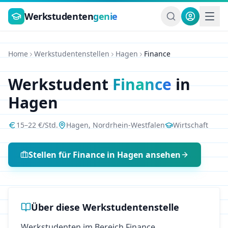
Zum Hauptinhalt springen
Werkstudenten
genie
Home
Werkstudentenstellen
Hagen
Finance
Werkstudent
Finance
in
Hagen
15
–
22
€/Std.
Hagen
,
Nordrhein-Westfalen
Wirtschaft
Stellen für
Finance
in
Hagen
ansehen
Über diese Werkstudentenstelle
Werkstudenten im Bereich Finance