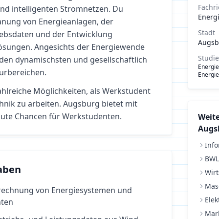
Fachr
nd intelligenten Stromnetzen. Du
Energ
lanung von Energieanlagen, der
Stadt
ebsdaten und der Entwicklung
Augsb
lösungen. Angesichts der Energiewende
Studi
 den dynamischsten und gesellschaftlich
Energie
urbereichen.
Energie
ahlreiche Möglichkeiten, als Werkstudent
hnik
zu arbeiten.
Augsburg bietet mit
ute Chancen für Werkstudenten.
Weite
Augs
Info
BWL
aben
Wirt
Mas
erechnung von Energiesystemen und
Elek
ten
Mar