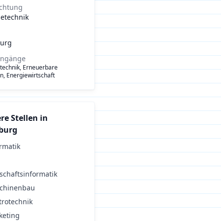
ichtung
ietechnik
urg
engänge
technik, Erneuerbare
n, Energiewirtschaft
re Stellen in
burg
rmatik
schaftsinformatik
chinenbau
trotechnik
keting