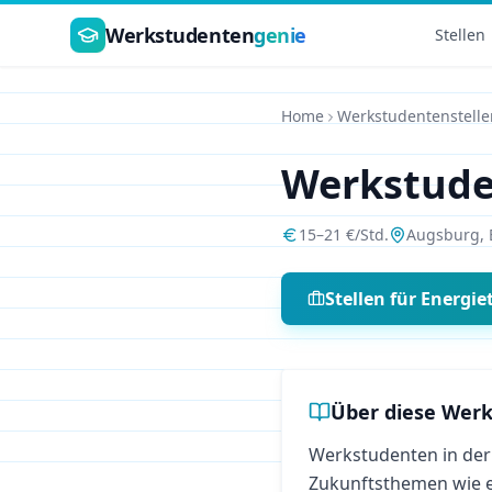
Zum Hauptinhalt springen
Werkstudenten
genie
Stellen
Home
Werkstudentenstelle
Werkstud
15
–
21
€/Std.
Augsburg
,
Stellen für
Energie
Über diese Werk
Werkstudenten in der
Zukunftsthemen wie 