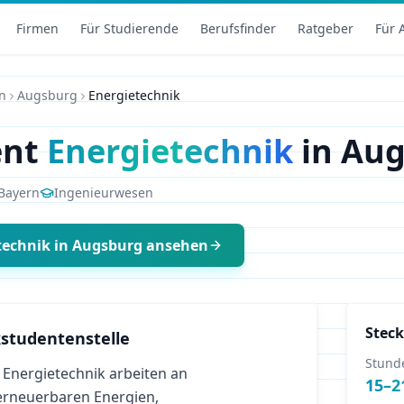
Firmen
Für Studierende
Berufsfinder
Ratgeber
Für 
n
Augsburg
Energietechnik
ent
Energietechnik
in
Aug
Bayern
Ingenieurwesen
technik
in
Augsburg
ansehen
Steck
studentenstelle
Stund
 Energietechnik arbeiten an
15
–
2
erneuerbaren Energien,