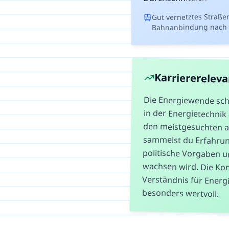
Gut vernetztes Straße
Bahnanbindung nach
Karriererelev
Die Energiewende sch
in der Energietechnik
den meistgesuchten 
sammelst du Erfahr
politische Vorgaben 
wachsen wird. Die K
Verständnis für Ene
besonders wertvoll.