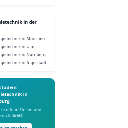
gietechnik
in der
gietechnik
in
München
gietechnik
in
Ulm
gietechnik
in
Nürnberg
gietechnik
in
Ingolstadt
student
ietechnik
in
burg
ke offene Stellen und
 dich direkt.
tellen ansehen