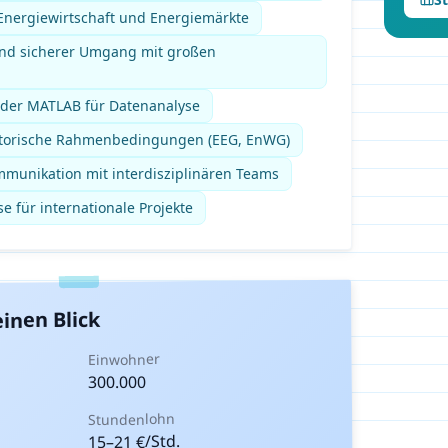
Energiewirtschaft und Energiemärkte
und sicherer Umgang mit großen
oder MATLAB für Datenanalyse
latorische Rahmenbedingungen (EEG, EnWG)
munikation mit interdisziplinären Teams
e für internationale Projekte
inen Blick
Einwohner
300.000
Stundenlohn
€/Std.
21
–
15