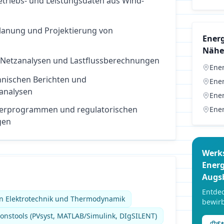
triebs- und Leistungsdaten aus Wind-
Planung und Projektierung von
Ener
Nähe
 Netzanalysen und Lastflussberechnungen
Ener
hnischen Berichten und
Ener
sanalysen
Ener
derprogrammen und regulatorischen
Ener
gen
Werk
Energ
Augs
Entdec
in Elektrotechnik und Thermodynamik
bewirb
onstools (PVsyst, MATLAB/Simulink, DIgSILENT)
S