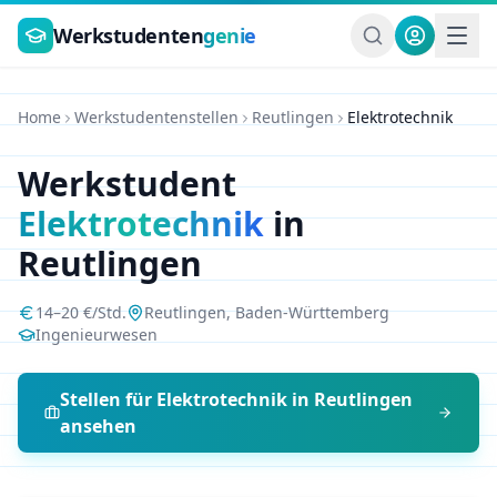
Zum Hauptinhalt springen
Werkstudenten
genie
Home
Werkstudentenstellen
Reutlingen
Elektrotechnik
Werkstudent
Elektrotechnik
in
Reutlingen
14
–
20
€/Std.
Reutlingen
,
Baden-Württemberg
Ingenieurwesen
Stellen für
Elektrotechnik
in
Reutlingen
ansehen